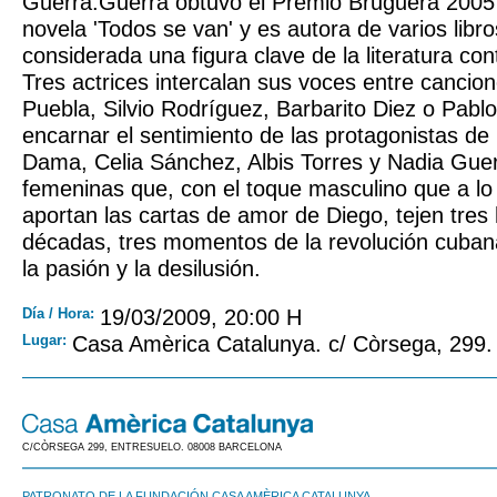
Guerra.Guerra obtuvo el Premio Bruguera 2005
novela 'Todos se van' y es autora de varios libr
considerada una figura clave de la literatura c
Tres actrices intercalan sus voces entre cancio
Puebla, Silvio Rodríguez, Barbarito Diez o Pabl
encarnar el sentimiento de las protagonistas de
Dama, Celia Sánchez, Albis Torres y Nadia Guer
femeninas que, con el toque masculino que a lo 
aportan las cartas de amor de Diego, tejen tres h
décadas, tres momentos de la revolución cubana
la pasión y la desilusión.
Día / Hora:
19/03/2009, 20:00 H
Lugar:
Casa Amèrica Catalunya. c/ Còrsega, 299.
C/CÒRSEGA 299, ENTRESUELO. 08008 BARCELONA
PATRONATO DE LA FUNDACIÓN CASA AMÈRICA CATALUNYA