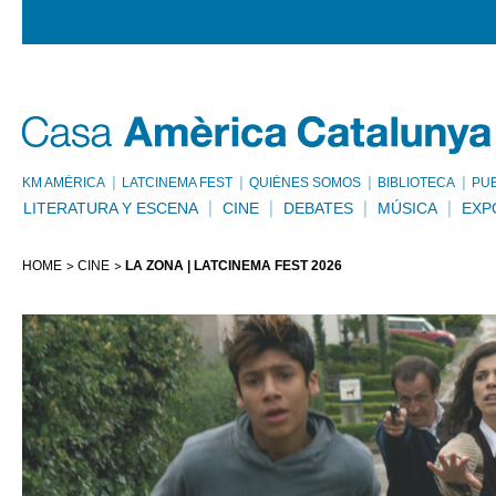
KM AMÈRICA
LATCINEMA FEST
QUIÉNES SOMOS
BIBLIOTECA
PU
LITERATURA Y ESCENA
CINE
DEBATES
MÚSICA
EXP
HOME
CINE
LA ZONA | LATCINEMA FEST 2026