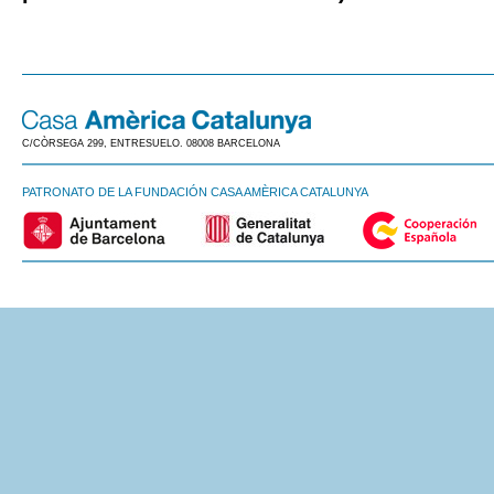
C/CÒRSEGA 299, ENTRESUELO. 08008 BARCELONA
PATRONATO DE LA FUNDACIÓN CASA AMÈRICA CATALUNYA