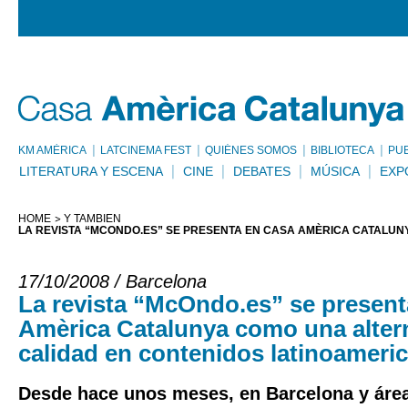
KM AMÈRICA
LATCINEMA FEST
QUIÉNES SOMOS
BIBLIOTECA
PU
LITERATURA Y ESCENA
CINE
DEBATES
MÚSICA
EXP
HOME
Y TAMBIÉN
LA REVISTA “MCONDO.ES” SE PRESENTA EN CASA AMÈRICA CATALUN
17/10/2008 / Barcelona
La revista “McOndo.es” se presen
Amèrica Catalunya como una alter
calidad en contenidos latinoameri
Desde hace unos meses, en Barcelona y área