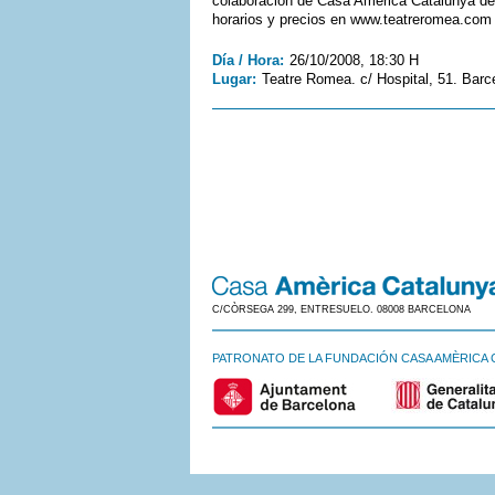
colaboración de Casa Amèrica Catalunya des
horarios y precios en www.teatreromea.com
Día / Hora:
26/10/2008, 18:30 H
Lugar:
Teatre Romea. c/ Hospital, 51. Barc
C/CÒRSEGA 299, ENTRESUELO. 08008 BARCELONA
PATRONATO DE LA FUNDACIÓN CASA AMÈRICA 