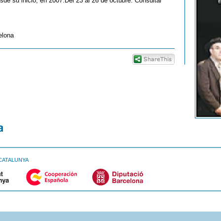
de su inicio, en 2007.Del 23 al 26 de octubre. Consultar
elona
CATALUNYA