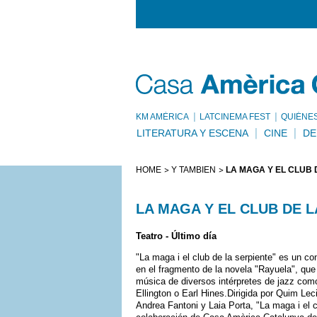
KM AMÈRICA
LATCINEMA FEST
QUIÉNE
LITERATURA Y ESCENA
CINE
DE
HOME
Y TAMBIÉN
LA MAGA Y EL CLUB 
LA MAGA Y EL CLUB DE L
Teatro - Último día
"La maga i el club de la serpiente" es un c
en el fragmento de la novela "Rayuela", que s
música de diversos intérpretes de jazz com
Ellington o Earl Hines.Dirigida por Quim Lec
Andrea Fantoni y Laia Porta, "La maga i el 