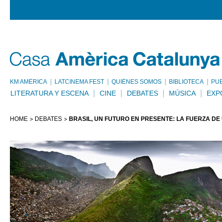
KM AMÈRICA
LATCINEMA FEST
QUIÉNES SOMOS
BIBLIOTECA
PU
LITERATURA Y ESCENA
CINE
DEBATES
MÚSICA
EXP
HOME
DEBATES
BRASIL, UN FUTURO EN PRESENTE: LA FUERZA DE