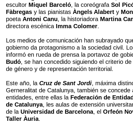
escultor
Miquel Barceló
, la coreógrafa
Sol Pic
Fàbregas
y las pianistas
Àngels Alabert
y
Mont
poeta
Antoni Canu
, la historiadora
Martina Ca
directora escénica
Imma Colomer
.
Los medios de comunicación han subrayado que
gobierno da protagonismo a la sociedad civil. L
informó en rueda de prensa la portavoz de gobi
Budó
, se han concedido siguiendo el criterio d
de género y de representación territorial.
Este año, la
Cruz de Sant Jordi
, máxima distin
Gerneralitat de Catalunya, también se concede
entidades, entre ellas la
Federación de Entida
de Catalunya
, les aulas de extensión universit
de la
Universidad de Barcelona
, el
Orfeón No
Taller Àuria
.