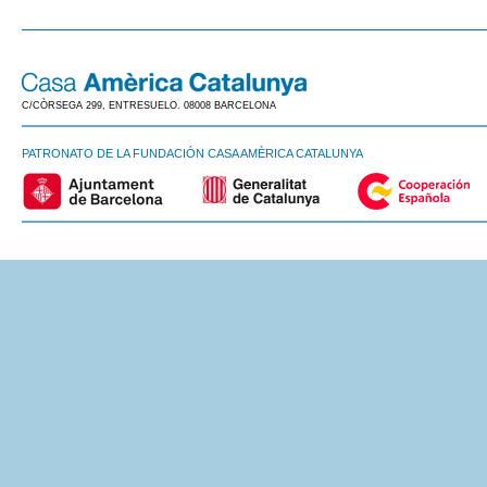
C/CÒRSEGA 299, ENTRESUELO. 08008 BARCELONA
PATRONATO DE LA FUNDACIÓN CASA AMÈRICA CATALUNYA