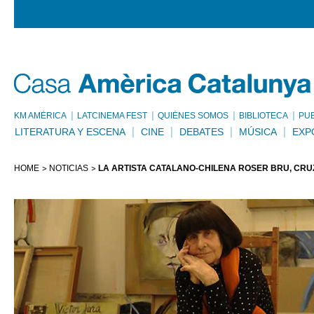
KM AMÈRICA
LATCINEMA FEST
QUIÉNES SOMOS
BIBLIOTECA
PU
LITERATURA Y ESCENA
CINE
DEBATES
MÚSICA
EXP
HOME
NOTICIAS
LA ARTISTA CATALANO-CHILENA ROSER BRU, CRUZ