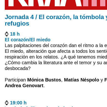
Jornada 4 / El corazón, la tómbola
refugios
⌚​
18 h
El corazón/El miedo
Las palpitaciones del corazón dan el ritmo a la es
El miedo, alteración que afecta a todos los sen
respiración en los relatos. ¿A qué tenemos mie
¿Cómo cambia la literatura ante el temor y su 
desbocada?
Participan
Mónica Bustos
,
Matías Néspolo
y
F
Andrea Genovart
.
⌚​
19:00 h