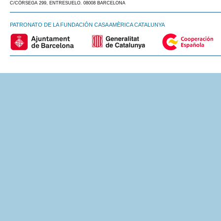
C/CÒRSEGA 299, ENTRESUELO. 08008 BARCELONA
PATRONATO DE LA FUNDACIÓN CASA AMÈRICA CATALUNYA