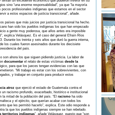
 tenían un excedente económico que pudieron invertir en su
egios sino “una enorme responsabilidad”, ya que “la mayoría
os pocos profesionales indígenas que estamos en el sector
rvir a estos espacios de justicia transicional”, añade.
los países que más juicios por justicia transicional ha hecho.
ricano han sido los pueblos indígenas los que han empezado
uicio a gente muy poderosa, que años antes era imposible
al”, explica Velásquez. Es el caso del general Efraín Ríos
. Durante los treinta y seis años que duró la guerra interna,
 de los cuales fueron asesinados durante los diecisiete
residencia del país.
o son ahora los que siguen pidiendo justicia. La labor de
 en
documentar
el relato de estas víctimas
desde la
ógico, para que los jueces tengan evidencias con las que
metieron. “Mi trabajo es estar con los sobrevivientes, con
gados, y trabajar en conjunto para producir estos
ncia atroz
que ejerció el estado de Guatemala contra el
 un racismo profundo, exacerbado, histórico e institucional
 la mitad de la población del país. “El
racismo
ha sido
malteca y el ejército, que querían acabar con todos los
nto que les permitió hacerlo”, explica. Este odio responde a
ntra la que los pueblos indígenas siempre se han rebelado.
 territorios indígenas
”, añade Velásquez, puesto que “son