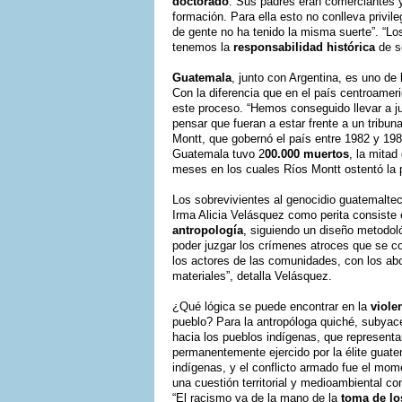
doctorado
. Sus padres eran comerciantes y
formación. Para ella esto no conlleva privil
de gente no ha tenido la misma suerte”. “L
tenemos la
responsabilidad histórica
de se
Guatemala
, junto con Argentina, es uno de 
Con la diferencia que en el país centroame
este proceso. “Hemos conseguido llevar a j
pensar que fueran a estar frente a un tribun
Montt, que gobernó el país entre 1982 y 1983
Guatemala tuvo 2
00.000 muertos
, la mitad
meses en los cuales Ríos Montt ostentó la p
Los sobrevivientes al genocidio guatemaltec
Irma Alicia Velásquez como perita consiste
antropología
, siguiendo un diseño metodol
poder juzgar los crímenes atroces que se co
los actores de las comunidades, con los abo
materiales”, detalla Velásquez.
¿Qué lógica se puede encontrar en la
viole
pueblo? Para la antropóloga quiché, subyace
hacia los pueblos indígenas, que representan
permanentemente ejercido por la élite guate
indígenas, y el conflicto armado fue el mome
una cuestión territorial y medioambiental co
“El racismo va de la mano de la
toma de los