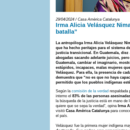
29/04/2024 / Casa Amèrica Catalunya
Irma Alicia Velásquez Nim
batalla”
La antropóloga Irma Alicia Velásquez Ni
que ha hecho peritajes para el sistema de
justicia transicional. En Guatemala, diez
abogadas sacando adelante juicios, pero 
Guatemala, cambiar el imaginario, mostr
estúpidos, incapaces, malas mujeres que
Velásquez. Para ella, la presencia de c
demuestra que “no es que no haya capac
permitido que los pueblos indígenas esté
Según la
comisión de la verdad
respaldada p
interno el
83% de las personas asesinada
la búsqueda de la justicia está en mano de l
quiere que se sepa la verdad”, opina
Irma A
visitó
Casa Amèrica Catalunya
para conocer
el país.
Velásquez fue la primera mujer indígena ma