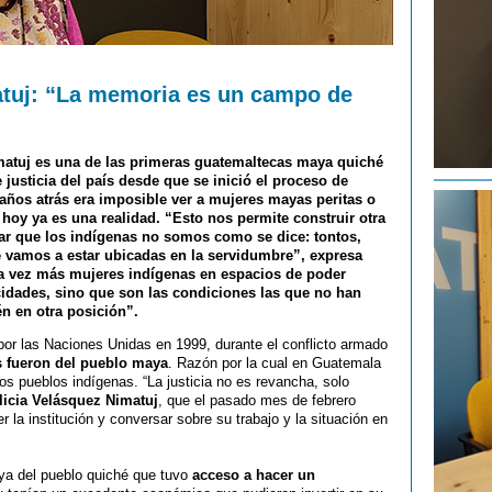
atuj: “La memoria es un campo de
matuj es una de las primeras guatemaltecas maya quiché
 justicia del país desde que se inició el proceso de
 años atrás era imposible ver a mujeres mayas peritas o
hoy ya es una realidad. “Esto nos permite construir otra
ar que los indígenas no somos como se dice: tontos,
 vamos a estar ubicadas en la servidumbre”, expresa
ada vez más mujeres indígenas en espacios de poder
idades, sino que son las condiciones las que no han
n en otra posición”.
or las Naciones Unidas en 1999, durante el conflicto armado
s fueron del pueblo maya
. Razón por la cual en Guatemala
os pueblos indígenas. “La justicia no es revancha, solo
licia Velásquez Nimatuj
, que el pasado mes de febrero
 la institución y conversar sobre su trabajo y la situación en
ya del pueblo quiché que tuvo
acceso a hacer un