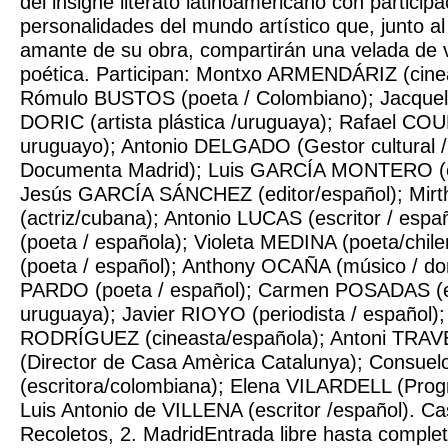
del insigne literato latinoamericano con particip
personalidades del mundo artístico que, junto al 
amante de su obra, compartirán una velada de 
poética. Participan: Montxo ARMENDÁRIZ (cinea
Rómulo BUSTOS (poeta / Colombiano); Jacque
DORIC (artista plástica /uruguaya); Rafael COU
uruguayo); Antonio DELGADO (Gestor cultural /D
Documenta Madrid); Luis GARCÍA MONTERO (esc
Jesús GARCÍA SÁNCHEZ (editor/español); Mir
(actriz/cubana); Antonio LUCAS (escritor / esp
(poeta / española); Violeta MEDINA (poeta/chi
(poeta / español); Anthony OCAÑA (músico / do
PARDO (poeta / español); Carmen POSADAS (es
uruguaya); Javier RIOYO (periodista / español)
RODRÍGUEZ (cineasta/española); Antoni TRA
(Director de Casa Amèrica Catalunya); Consue
(escritora/colombiana); Elena VILARDELL (Pro
Luis Antonio de VILLENA (escritor /español). 
Recoletos, 2. MadridEntrada libre hasta complet