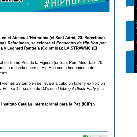
h, en el Ateneu L’Harmonia (c/ Sant Adrià, 20. Barcelona),
nas Refugiadas, se celebra el
Encuentro de Hip Hop por
lla y Leonard Rentería (Colombia); LA STRAWMC (El
asal de Barrio Pou de la Figuera (c/ Sant Pere Més Baix, 70.
na mesa redonda sobre el Hip Hop como herramienta de
ctos.
 viernes 29 también se llevará a cabo un taller y exhibición
y Fetitxe 13, sesión de DJ's con
Llobregat Block Party
y la
l
Instituto Catalán Internacional para la Paz (ICIP)
y