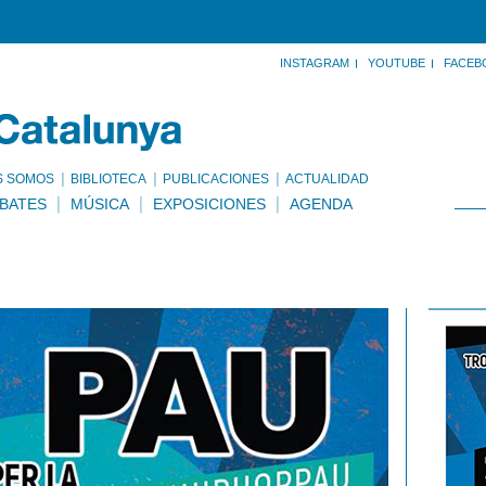
INSTAGRAM
YOUTUBE
FACEB
S SOMOS
BIBLIOTECA
PUBLICACIONES
ACTUALIDAD
BATES
MÚSICA
EXPOSICIONES
AGENDA