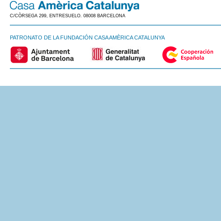
C/CÒRSEGA 299, ENTRESUELO. 08008 BARCELONA
PATRONATO DE LA FUNDACIÓN CASA AMÈRICA CATALUNYA