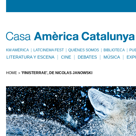
KM AMÈRICA
LATCINEMA FEST
QUIÉNES SOMOS
BIBLIOTECA
PU
LITERATURA Y ESCENA
CINE
DEBATES
MÚSICA
EXP
HOME
'FINISTERRAE', DE NICOLÁS JANOWSKI