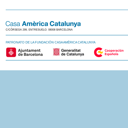
C/CÒRSEGA 299, ENTRESUELO. 08008 BARCELONA
PATRONATO DE LA FUNDACIÓN CASA AMÈRICA CATALUNYA