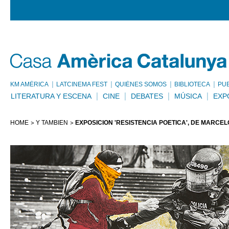
KM AMÈRICA
LATCINEMA FEST
QUIÉNES SOMOS
BIBLIOTECA
PU
LITERATURA Y ESCENA
CINE
DEBATES
MÚSICA
EXP
HOME
Y TAMBIÉN
EXPOSICIÓN 'RESISTENCIA POÉTICA', DE MARC