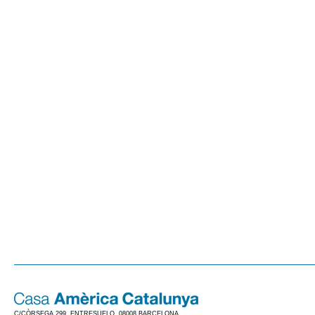
C/CÒRSEGA 299, ENTRESUELO. 08008 BARCELONA