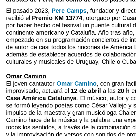
El pasado 2023,
Pere Camps
, fundador y direc
recibió el
Premio KM 13774
, otorgado por Cas
por haber hecho del festival un puente cultural d
continente americano y Cataluña. Año tras año, 
empezado en su programación conciertos de int
de autor de casi todos los rincones de América L
además de establecer acuerdos de colaboración
culturales y musicales de Uruguay, Chile o Cuba
Omar Camino
El joven cantautor
Omar Camino
, con gran faci
improvisado, actuará el
12 de abril
a las
20 h
en
Casa Amèrica Catalunya
. El músico, autor y 
se formó leyendo poetas como César Vallejo y s
impulso de la maestra y gran musicóloga Chale
Camino hace de la música y la palabra una expe
todos los sentidos, a través de la combinación d
y la improvisación de versos con sonidos de pro