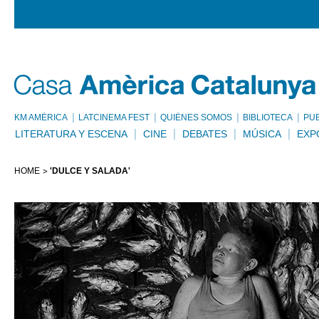
KM AMÈRICA
LATCINEMA FEST
QUIÉNES SOMOS
BIBLIOTECA
PU
LITERATURA Y ESCENA
CINE
DEBATES
MÚSICA
EXP
HOME
'DULCE Y SALADA'