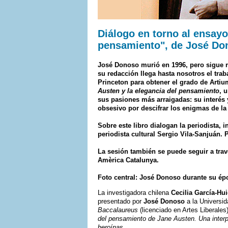
Diálogo en torno al ensayo
pensamiento", de José Do
José Donoso murió en 1996, pero sigue r
su redacción llega hasta nosotros el trab
Princeton para obtener el grado de Artiu
Austen y la elegancia del pensamiento
, 
sus pasiones más arraigadas: su interés y
obsesivo por descifrar los enigmas de la
Sobre este libro dialogan la periodista, 
periodista cultural Sergio Vila-Sanjuán. 
La sesión también se puede seguir a tra
Amèrica Catalunya.
Foto central: José Donoso durante su épo
La investigadora chilena
Cecilia García-Hu
presentado por
José Donoso
a la Universid
Baccalaureus
(licenciado en Artes Liberales)
del pensamiento de Jane Austen. Una interp
heroínas
.