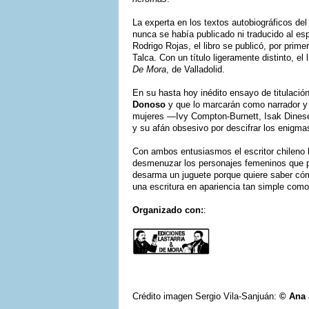
La experta en los textos autobiográficos del
nunca se había publicado ni traducido al esp
Rodrigo Rojas, el libro se publicó, por prime
Talca. Con un título ligeramente distinto, e
De Mora
, de Valladolid.
En su hasta hoy inédito ensayo de titulaci
Donoso
y que lo marcarán como narrador y e
mujeres —Ivy Compton-Burnett, Isak Dinesen
y su afán obsesivo por descifrar los enigmas
Con ambos entusiasmos el escritor chileno
desmenuzar los personajes femeninos que p
desarma un juguete porque quiere saber có
una escritura en apariencia tan simple com
Organizado con:
:
Crédito imagen Sergio Vila-Sanjuán:
© Ana