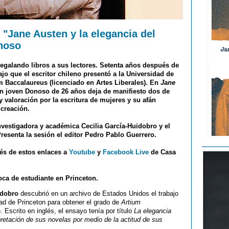
 "Jane Austen y la elegancia del
noso
egalando libros a sus lectores. Setenta años después de
ajo que el escritor chileno presentó a la Universidad de
m Baccalaureus (licenciado en Artes Liberales). En
Jane
un joven Donoso de 26 años deja de manifiesto dos de
 valoración por la escritura de mujeres y su afán
 creación.
investigadora y académica Cecilia García-Huidobro y el
Presenta la sesión el editor Pedro Pablo Guerrero.
vés de estos enlaces a
Youtube
y
Facebook Live
de Casa
ca de estudiante en Princeton.
idobro
descubrió en un archivo de Estados Unidos el trabajo
ad de Princeton para obtener el grado de
Artium
. Escrito en inglés, el ensayo tenía por título
La elegancia
retación de sus novelas por medio de la actitud de sus