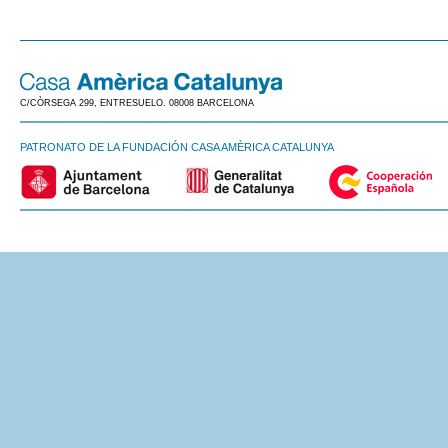
C/CÒRSEGA 299, ENTRESUELO. 08008 BARCELONA
PATRONATO DE LA FUNDACIÓN CASA AMÈRICA CATALUNYA