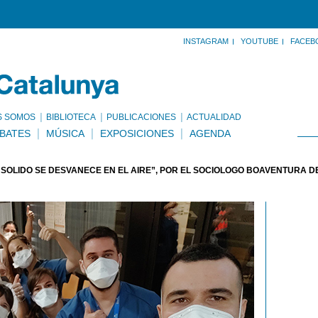
INSTAGRAM
YOUTUBE
FACEB
S SOMOS
BIBLIOTECA
PUBLICACIONES
ACTUALIDAD
BATES
MÚSICA
EXPOSICIONES
AGENDA
 SÓLIDO SE DESVANECE EN EL AIRE”, POR EL SOCIÓLOGO BOAVENTURA D