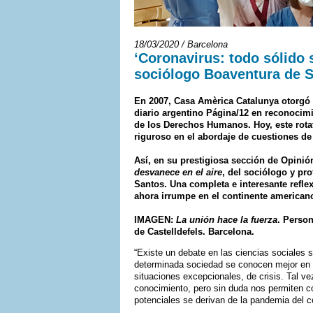
18/03/2020 / Barcelona
‘Coronavirus: todo sólido 
sociólogo Boaventura de 
En 2007, Casa Amèrica Catalunya otorgó e
diario argentino Página/12 en reconocimie
de los Derechos Humanos. Hoy, este rotat
riguroso en el abordaje de cuestiones de
Así, en su prestigiosa sección de Opinió
desvanece en el aire
, del sociólogo y pr
Santos. Una completa e interesante reflex
ahora irrumpe en el continente american
IMAGEN:
La unión hace la fuerza
. Perso
de Castelldefels. Barcelona.
“Existe un debate en las ciencias sociales s
determinada sociedad se conocen mejor en s
situaciones excepcionales, de crisis. Tal v
conocimiento, pero sin duda nos permiten c
potenciales se derivan de la pandemia del c