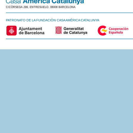
C/CÒRSEGA 299, ENTRESUELO. 08008 BARCELONA
PATRONATO DE LA FUNDACIÓN CASA AMÈRICA CATALUNYA