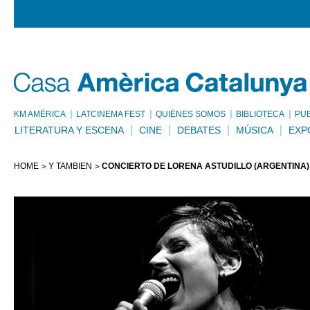
KM AMÈRICA
LATCINEMA FEST
QUIÉNES SOMOS
BIBLIOTECA
PU
LITERATURA Y ESCENA
CINE
DEBATES
MÚSICA
EXP
HOME
Y TAMBIÉN
CONCIERTO DE LORENA ASTUDILLO (ARGENTINA)