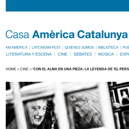
KM AMÈRICA
LATCINEMA FEST
QUIÉNES SOMOS
BIBLIOTECA
PU
LITERATURA Y ESCENA
CINE
DEBATES
MÚSICA
EXP
HOME
CINE
'CON EL ALMA EN UNA PIEZA: LA LEYENDA DE 'EL PERS