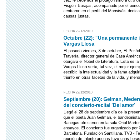
vez, le cedemos el protagonismo a otro de 
Fisgón’ Barajas, acompañado por el periodis
centraron en el perfil del Monsiváis dedica
causas justas.
FECHA 22/12/2010
Octubre (22): “Una permanente in
Vargas Llosa
El pasado viernes, 8 de octubre, El Periód
Travería, director general de Casa Amèri
otorgara el Nobel de Literatura. Esta es la
Vargas Llosa sería, tal vez, el mejor ejem
escribir, la intelectualidad y la fama adqu
triunfo en otras facetas de la vida, y meno
FECHA 22/12/2010
Septiembre (20): Gelman, Meder
del concierto-recital 'Del amor'
Llegó el 28 de septiembre día de la presen
que el poeta Juan Gelman, el bandeonista
Banegas ofrecieron en la sala Oriol Martor
ensayos. El concierto fue organizado por
Barcelona, Fundación Santillana, TV3 - Te
reunión de talento apenas tuvo unas horas 