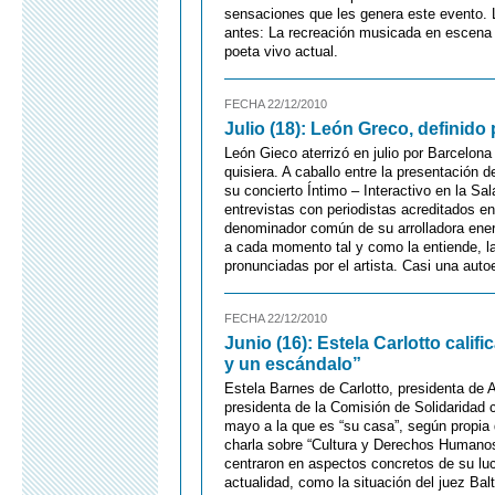
sensaciones que les genera este evento. L
antes: La recreación musicada en escena 
poeta vivo actual.
FECHA 22/12/2010
Julio (18): León Greco, definid
León Gieco aterrizó en julio por Barcelona
quisiera. A caballo entre la presentació
su concierto Íntimo – Interactivo en la Sal
entrevistas con periodistas acreditados en
denominador común de su arrolladora energí
a cada momento tal y como la entiende, la 
pronunciadas por el artista. Casi una auto
FECHA 22/12/2010
Junio (16): Estela Carlotto calif
y un escándalo”
Estela Barnes de Carlotto, presidenta de
presidenta de la Comisión de Solidaridad 
mayo a la que es “su casa”, según propia 
charla sobre “Cultura y Derechos Humanos
centraron en aspectos concretos de su luc
actualidad, como la situación del juez Ba