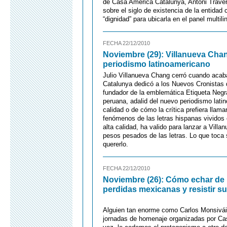
de Casa Amèrica Catalunya, Antoni Traveri
sobre el siglo de existencia de la entidad
“dignidad” para ubicarla en el panel multil
FECHA 22/12/2010
Noviembre (29): Villanueva Chan
periodismo latinoamericano
Julio Villanueva Chang cerró cuando aca
Catalunya dedicó a los Nuevos Cronistas de
fundador de la emblemática Etiqueta Negra
peruana, adalid del nuevo periodismo latin
calidad o de cómo la crítica prefiera llam
fenómenos de las letras hispanas vividos e
alta calidad, ha valido para lanzar a Vil
pesos pesados de las letras. Lo que toca 
quererlo.
FECHA 22/12/2010
Noviembre (26): Cómo echar de 
perdidas mexicanas y resistir s
Alguien tan enorme como Carlos Monsiváis
jornadas de homenaje organizadas por Ca