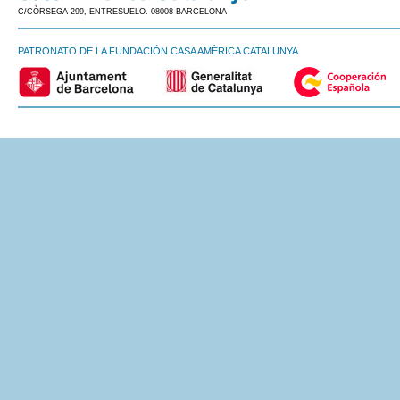
C/CÒRSEGA 299, ENTRESUELO. 08008 BARCELONA
PATRONATO DE LA FUNDACIÓN CASA AMÈRICA CATALUNYA