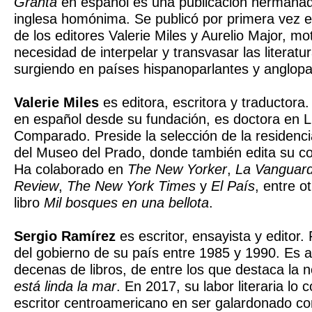
Granta
en español es una publicación hermanada
inglesa homónima. Se publicó por primera vez en
de los editores Valerie Miles y Aurelio Major, mo
necesidad de interpelar y transvasar las literatu
surgiendo en países hispanoparlantes y anglopa
Valerie Miles
es editora, escritora y traductora
en español desde su fundación, es doctora en Li
Comparado. Preside la selección de la residenc
del Museo del Prado, donde también edita su col
Ha colaborado en
The New Yorker
,
La Vanguard
Review
,
The New York Times
y
El País
, entre o
libro
Mil bosques en una bellota
.
Sergio Ramírez
es escritor, ensayista y editor.
del gobierno de su país entre 1985 y 1990. Es a
decenas de libros, de entre los que destaca la 
está linda la mar
. En 2017, su labor literaria lo c
escritor centroamericano en ser galardonado co