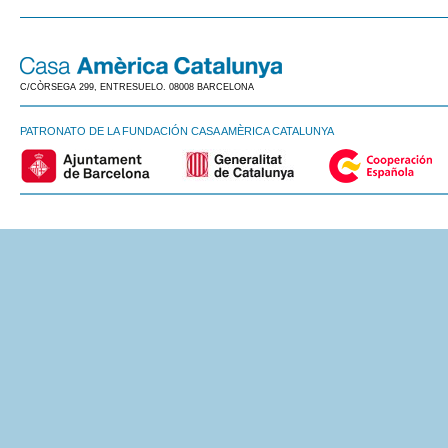
C/CÒRSEGA 299, ENTRESUELO. 08008 BARCELONA
PATRONATO DE LA FUNDACIÓN CASA AMÈRICA CATALUNYA