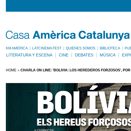
KM AMÈRICA
LATCINEMA FEST
QUIÉNES SOMOS
BIBLIOTECA
PU
LITERATURA Y ESCENA
CINE
DEBATES
MÚSICA
EXP
HOME
CHARLA ON LINE: 'BOLIVIA: LOS HEREDEROS FORZOSOS', PO