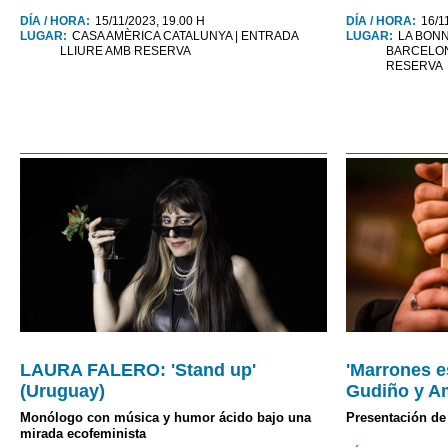
DÍA / HORA:
15/11/2023, 19.00 H
DÍA / HORA:
16/1
LUGAR:
CASA AMÈRICA CATALUNYA | ENTRADA
LUGAR:
LA BONN
LLIURE AMB RESERVA
BARCELON
RESERVA
LAURA FALERO: 'Stand up'
'Marrones e
(Uruguay)
Gudiño y A
Monólogo con música y humor ácido bajo una
Presentación de 
mirada ecofeminista