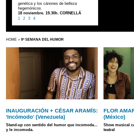
genética y los cánones de belleza
hegemónicos.
18 noviembre. 19.30h. CORNELLÁ
1
2
3
4
HOME
9ª SEMANA DEL HUMOR
INAUGURACIÓN + CÉSAR ARAMÍS:
FLOR AMARG
'Incómodo' (Venezuela)
(México)
Stand-up con sentido del humor que incomoda...
Show musical ca
y le incomoda.
teatral