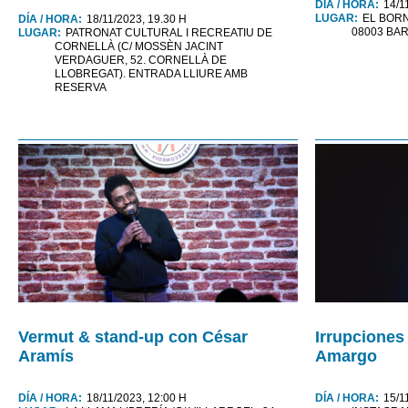
DÍA / HORA:
14/1
LUGAR:
EL BORN
DÍA / HORA:
18/11/2023, 19.30 H
08003 BA
LUGAR:
PATRONAT CULTURAL I RECREATIU DE
CORNELLÀ (C/ MOSSÈN JACINT
VERDAGUER, 52. CORNELLÀ DE
LLOBREGAT). ENTRADA LLIURE AMB
RESERVA
Vermut & stand-up con César
Irrupciones
Aramís
Amargo
DÍA / HORA:
18/11/2023, 12:00 H
DÍA / HORA:
15/1