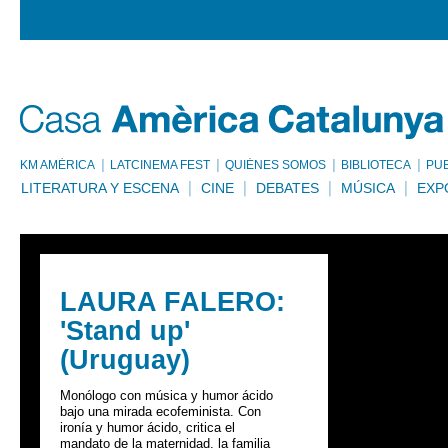
KM AMÈRICA
LATCINEMA FEST
QUIÉNES SOMOS
BIBLIOTECA
PU
LITERATURA Y ESCENA
CINE
DEBATES
MÚSICA
EXP
LAURA FALERO:
'Stand up'
(Uruguay)
Monólogo con música y humor ácido
bajo una mirada ecofeminista. Con
ironía y humor ácido, critica el
mandato de la maternidad, la familia