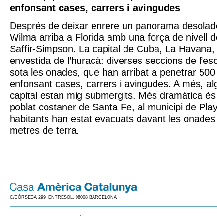
enfonsant cases, carrers i avingudes
Després de deixar enrere un panorama desolado
Wilma arriba a Florida amb una força de nivell d
Saffir-Simpson. La capital de Cuba, La Havana, 
envestida de l’huracà: diverses seccions de l’es
sota les onades, que han arribat a penetrar 500
enfonsant cases, carrers i avingudes. A més, alg
capital estan mig submergits. Més dramàtica és l
poblat costaner de Santa Fe, al municipi de Play
habitants han estat evacuats davant les onades
metres de terra.
C/CÒRSEGA 299, ENTRESOL. 08008 BARCELONA