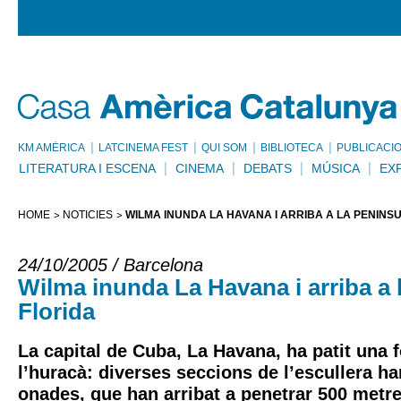
KM AMÈRICA
LATCINEMA FEST
QUI SOM
BIBLIOTECA
PUBLICACI
LITERATURA I ESCENA
CINEMA
DEBATS
MÚSICA
EX
HOME
NOTÍCIES
WILMA INUNDA LA HAVANA I ARRIBA A LA PENÍNS
24/10/2005 / Barcelona
Wilma inunda La Havana i arriba a 
Florida
La capital de Cuba, La Havana, ha patit una 
l’huracà: diverses seccions de l’escullera ha
onades, que han arribat a penetrar 500 metre