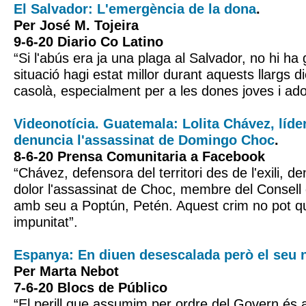
El Salvador: L'emergència de la dona
.
Per José M. Tojeira
9-6-20 Diario Co Latino
“Si l'abús era ja una plaga al Salvador, no hi ha
situació hagi estat millor durant aquests llargs 
casolà, especialment per a les dones joves i ado
Videonotícia. Guatemala: Lolita Chávez, líde
denuncia l'assassinat de Domingo Choc
.
8-6-20 Prensa Comunitaria a Facebook
“Chávez, defensora del territori des de l'exili, 
dolor l'assassinat de Choc, membre del Consell 
amb seu a Poptún, Petén. Aquest crim no pot q
impunitat”.
Espanya: En diuen desescalada però el seu 
Per Marta Nebot
7-6-20 Blocs de Público
“El perill que assumim per ordre del Govern és a