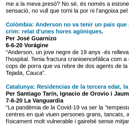
me a la meva presó? No sé, és només a estone
sensació, no vull que torni la por ni l'angoixa pel 
Colòmbia: Anderson no va tenir un país que 
crim: relat d'unes hores agòniques
.
Per José Guarnizo
6-6-20 Vorágine
“Anderson, un jove negre de 19 anys -és rellevan
l'hospital. Tenia fractura cranioencefàlica com 
cops de porra que va rebre de dos agents de la 
Tejada, Cauca”.
Catalunya: Residencias de la tercera edat, l
Per Santiago Tarín, Ignacio de Orovio i Jaum
7-6-20 La Vanguardia
“La pandèmia de la Covid-19 va ser la "tempesta
centres en què viuen persones grans, tancats, 
físicament molt vulnerable i gairebé sense mitja