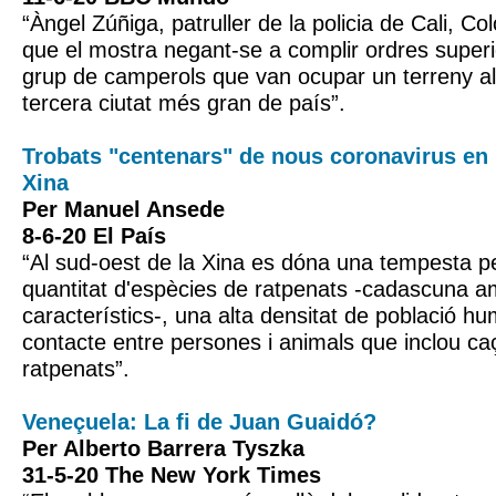
“Àngel Zúñiga, patruller de la policia de Cali, C
que el mostra negant-se a complir ordres superio
grup de camperols que van ocupar un terreny al
tercera ciutat més gran de país”.
Trobats "centenars" de nous coronavirus en 
Xina
Per Manuel Ansede
8-6-20 El País
“Al sud-oest de la Xina es dóna una tempesta p
quantitat d'espècies de ratpenats -cadascuna a
característics-, una alta densitat de població h
contacte entre persones i animals que inclou caç
ratpenats”.
Veneçuela: La fi de Juan Guaidó?
Per Alberto Barrera Tyszka
31-5-20 The New York Times