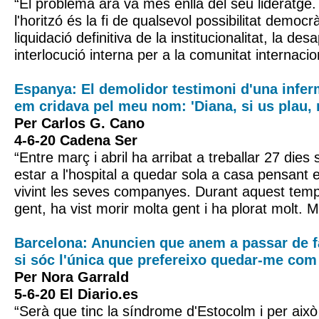
“El problema ara va més enllà del seu lideratge.
l'horitzó és la fi de qualsevol possibilitat democrà
liquidació definitiva de la institucionalitat, la de
interlocució interna per a la comunitat internacio
Espanya: El demolidor testimoni d'una infer
em cridava pel meu nom: 'Diana, si us plau, 
Per Carlos G. Cano
4-6-20 Cadena Ser
“Entre març i abril ha arribat a treballar 27 dies 
estar a l'hospital a quedar sola a casa pensant 
vivint les seves companyes. Durant aquest temp
gent, ha vist morir molta gent i ha plorat molt. M
Barcelona: Anuncien que anem a passar de f
si sóc l'única que prefereixo quedar-me com
Per Nora Garrald
5-6-20 El Diario.es
“Serà que tinc la síndrome d'Estocolm i per això