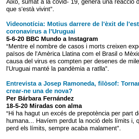
Això, sumat a la covid- 19, genera una reacció da
que s'està vivint”.
Videonotícia: Motius darrere de l'èxit de l'es
coronavirus a l'Uruguai
5-6-20 BBC Mundo a Instagram
“Mentre el nombre de casos i morts creixen ex
països de l'Amèrica Llatina com el Brasil o Mèxi
causa del virus es compten per desenes de mil
l'Uruguai manté la pandèmia a ratlla”.
Entrevista a Josep Ramoneda, filòsof: Tornar
crear-ne una de nova?
Per Bárbara Fernández
18-5-20 Miradas con alma
“Hi ha hagut un excés de prepotència per part d
humana... Havíem perdut la noció dels límits i, 
perd els límits, sempre acaba malament”.