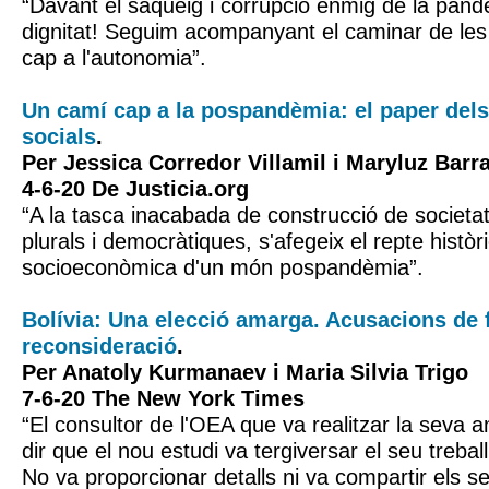
“Davant el saqueig i corrupció enmig de la pand
dignitat! Seguim acompanyant el caminar de le
cap a l'autonomia”.
Un camí cap a la pospandèmia: el paper dels 
socials
.
Per Jessica Corredor Villamil i Maryluz Barr
4-6-20 De Justicia.org
“A la tasca inacabada de construcció de societat
plurals i democràtiques, s'afegeix el repte histò
socioeconòmica d'un món pospandèmia”.
Bolívia: Una elecció amarga. Acusacions de fr
reconsideració
.
Per Anatoly Kurmanaev i Maria Silvia Trigo
7-6-20 The New York Times
“El consultor de l'OEA que va realitzar la seva an
dir que el nou estudi va tergiversar el seu trebal
No va proporcionar detalls ni va compartir els 