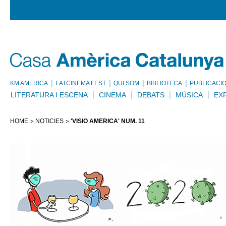
KM AMÈRICA
LATCINEMA FEST
QUI SOM
BIBLIOTECA
PUBLICACI
LITERATURA I ESCENA
CINEMA
DEBATS
MÚSICA
EX
HOME
NOTÍCIES
'VISIÓ AMÈRICA' NÚM. 11