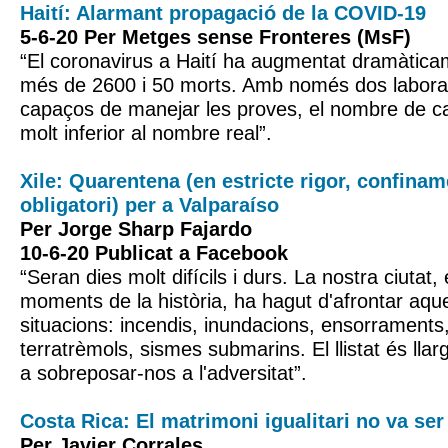
Haití: Alarmant propagació de la COVID-19
5-6-20 Per Metges sense Fronteres (MsF)
“El coronavirus a Haití ha augmentat dramàtic
més de 2600 i 50 morts. Amb només dos laborat
capaços de manejar les proves, el nombre de ca
molt inferior al nombre real”.
Xile: Quarentena (en estricte rigor, confinam
obligatori) per a Valparaíso
Per Jorge Sharp Fajardo
10-6-20 Publicat a Facebook
“Seran dies molt difícils i durs. La nostra ciutat
moments de la història, ha hagut d'afrontar aq
situacions: incendis, inundacions, ensorraments
terratrèmols, sismes submarins. El llistat és lla
a sobreposar-nos a l'adversitat”.
Costa Rica: El matrimoni igualitari no va ser
Per Javier Corrales