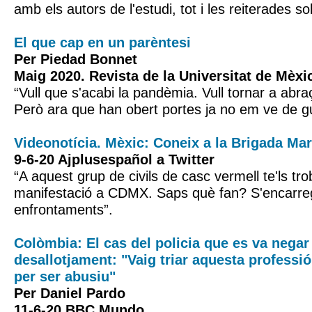
amb els autors de l'estudi, tot i les reiterades sol
El que cap en un parèntesi
Per Piedad Bonnet
Maig 2020. Revista de la Universitat de Mèxi
“Vull que s'acabi la pandèmia. Vull tornar a abra
Però ara que han obert portes ja no em ve de gus
Videonotícia. Mèxic: Coneix a la Brigada Ma
9-6-20 Ajplusespañol a Twitter
“A aquest grup de civils de casc vermell te'ls tr
manifestació a CDMX. Saps què fan? S'encarreg
enfrontaments”.
Colòmbia: El cas del policia que es va negar 
desallotjament: "Vaig triar aquesta professió
per ser abusiu"
Per Daniel Pardo
11-6-20 BBC Mundo