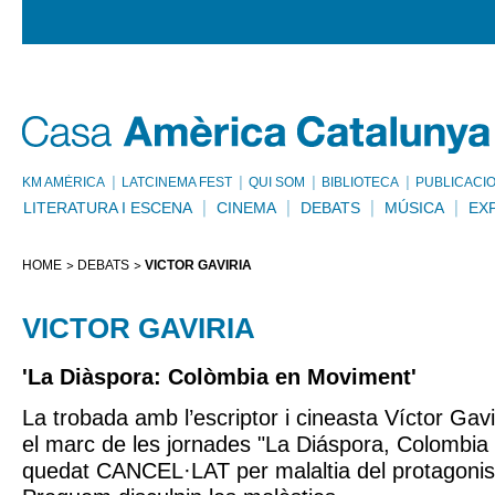
KM AMÈRICA
LATCINEMA FEST
QUI SOM
BIBLIOTECA
PUBLICACI
LITERATURA I ESCENA
CINEMA
DEBATS
MÚSICA
EX
HOME
DEBATS
VICTOR GAVIRIA
VICTOR GAVIRIA
'La Diàspora: Colòmbia en Moviment'
La trobada amb l’escriptor i cineasta Víctor Ga
el marc de les jornades "La Diáspora, Colombia
quedat CANCEL·LAT per malaltia del protagonist