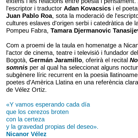
extens i les relacions entre poesia i pensament. 
l'escriptor i traductor
Adan Kovacsics
i el poeta 
Juan Pablo Roa
, sota la moderació de l'escript
cultures eslaves d'origen serbi i catedràtica de l
Pompeu Fabra,
Tamara Djermanovic Tanasije
Com a proemi de la taula en homenatge a Nican
l'actor de cinema, teatre i televisió i fundador de
Bogotà,
Germán Jaramillo
, oferirà el recital
No
somnis
per al qual ha seleccionat alguns nocturns
subgènere líric recurrent en la poesia llatinoame
poetes d'Amèrica Llatina en una referència clara 
de Vélez Ortiz.
«Y vamos esperando cada día
que los cerezos broten
con la certeza
y la gravedad propias del deseo».
Nicanor Vélez