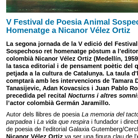
V Festival de Poesia Animal Sospe
Homenatge a Nicanor Vélez Ortiz
La segona jornada de la
V edició del Festiva
Sospechoso
ret homenatge pòstum a l'editor,
colombià
Nicanor Vélez Ortiz
(Medellín, 1959
la tasca editorial i de pensament poètic del 
petjada a la cultura de Catalunya. La taula 
comptarà amb les intervencions de
Tamara D
Tanasijevic
,
Adan Kovacsics
i
Juan Pablo Ro
precedida pel recital
Nocturns i altres somni
l’actor colombià
Germán Jaramillo
.
Autor dels llibres de poesia
La memoria del tact
parpadea
i
La vida que respira
i fundador i direct
de poesia de l'editorial Galaxia Gutemberg/Cerc
Nicanor Vélez Ortiz
va ser una figura clau de l'