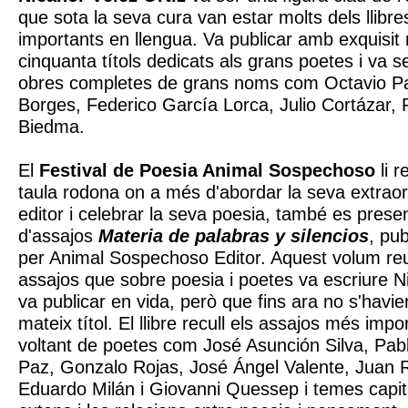
que sota la seva cura van estar molts dels llibr
importants en llengua. Va publicar amb exquisit
cinquanta títols dedicats als grans poetes i va ser
obres completes de grans noms com Octavio Pa
Borges, Federico García Lorca, Julio Cortázar, 
Biedma.
El
Festival de Poesia Animal Sospechoso
li 
taula rodona on a més d'abordar la seva extrao
editor i celebrar la seva poesia, també es present
d'assajos
Materia de palabras y silencios
, pub
per Animal Sospechoso Editor. Aquest volum reune
assajos que sobre poesia i poetes va escriure N
va publicar en vida, però que fins ara no s'havie
mateix títol. El llibre recull els assajos més impo
voltant de poetes com José Asunción Silva, Pab
Paz, Gonzalo Rojas, José Ángel Valente, Juan
Eduardo Milán i Giovanni Quessep i temes capi