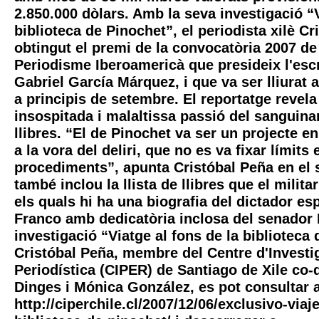
2.850.000 dòlars. Amb la seva investigació “V
biblioteca de Pinochet”, el periodista xilè C
obtingut el premi de la convocatòria 2007 d
Periodisme Iberoamericà que presideix l'esc
Gabriel García Márquez, i que va ser lliurat 
a principis de setembre. El reportatge revel
insospitada i malaltissa passió del sanguinar
llibres. “El de Pinochet va ser un projecte 
a la vora del deliri, que no es va fixar límits
procediments”, apunta Cristóbal Peña en el s
també inclou la llista de llibres que el milita
els quals hi ha una biografia del dictador e
Franco amb dedicatòria inclosa del senador
investigació “Viatge al fons de la biblioteca
Cristóbal Peña, membre del Centre d'Investi
Periodística (CIPER) de Santiago de Xile co-d
Dinges i Mónica González, es pot consultar 
http://ciperchile.cl/2007/12/06/exclusivo-viaj