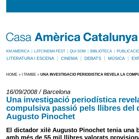
KM AMÈRICA
LATCINEMA FEST
QUI SOM
BIBLIOTECA
PUBLICACI
LITERATURA I ESCENA
CINEMA
DEBATS
MÚSICA
EX
HOME
I TAMBÉ
UNA INVESTIGACIÓ PERIODÍSTICA REVELA LA COMPU
16/09/2008 / Barcelona
Una investigació periodística revela
compulsiva passió pels llibres del 
Augusto Pinochet
El dictador xilè Augusto Pinochet tenia una 
amb més de 55 mil llibres valorats provisio