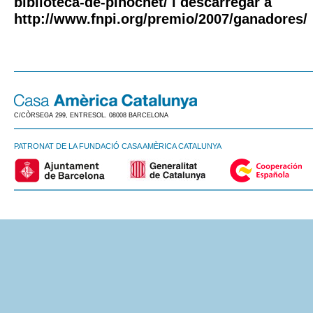
biblioteca-de-pinochet/ i descarregar a
http://www.fnpi.org/premio/2007/ganadores/
C/CÒRSEGA 299, ENTRESOL. 08008 BARCELONA
PATRONAT DE LA FUNDACIÓ CASA AMÈRICA CATALUNYA