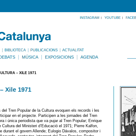
INSTAGRAM
YOUTUBE
FACE
BIBLIOTECA
PUBLICACIONS
ACTUALITAT
DEBATS
MÚSICA
EXPOSICIONS
AGENDA
ULTURA – XILE 1971
– Xile 1971
s del Tren Popular de la Cultura evoquen els records i les
icipar en el projecte. Participen a les jornades del Tren
tora i única periodista que va pujar al Tren Popular; Enrique
Cultura del Ministeri d’Educació el 1971; Pierre Kalfon,
 durant el govern Allende; Eulogio Dávalos, compositor i