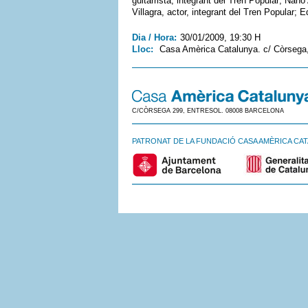
guitarrista, integrant del Tren Popular; Nan
Villagra, actor, integrant del Tren Popular; 
Dia / Hora:
30/01/2009, 19:30 H
Lloc:
Casa Amèrica Catalunya. c/ Còrsega
C/CÒRSEGA 299, ENTRESOL. 08008 BARCELONA
PATRONAT DE LA FUNDACIÓ CASA AMÈRICA CA