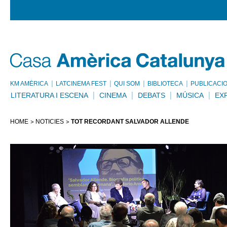
KM AMÈRICA
LATCINEMA FEST
QUI SOM
BIBLIOTECA
PUBLICACI
LITERATURA I ESCENA
CINEMA
DEBATS
MÚSICA
EX
HOME
NOTÍCIES
TOT RECORDANT SALVADOR ALLENDE