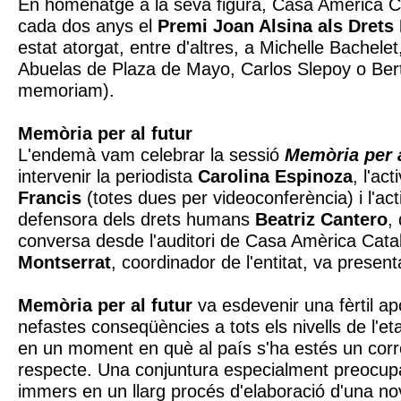
En homenatge a la seva figura, Casa Amèrica C
cada dos anys el
Premi Joan Alsina als Dret
estat atorgat, entre d'altres, a Michelle Bachele
Abuelas de Plaza de Mayo, Carlos Slepoy o Ber
memoriam).
Memòria per al futur
L'endemà vam celebrar la sessió
Memòria per a
intervenir la periodista
Carolina Espinoza
, l'act
Francis
(totes dues per videoconferència) i l'acti
defensora dels drets humans
Beatriz Cantero
,
conversa desde l'auditori de Casa Amèrica Cat
Montserrat
, coordinador de l'entitat, va presenta
Memòria per al futur
va esdevenir una fèrtil ap
nefastes conseqüències a tots els nivells de l'eta
en un moment en què al país s'ha estés un corr
respecte. Una conjuntura especialment preocupa
immers en un llarg procés d'elaboració d'una n