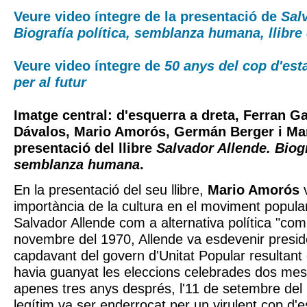
Veure video íntegre de la presentació de
Sal
Biografía política, semblanza humana, llibr
Veure video íntegre de
50 anys del cop d'est
per al futur
Imatge central: d'esquerra a dreta, Ferran G
Dávalos, Mario Amorós, Germán Berger i Mar
presentació del llibre
Salvador Allende. Biogr
semblanza humana
.
En la presentació del seu llibre,
Mario Amorós
v
importància de la cultura en el moviment popula
Salvador Allende com a alternativa política "compe
novembre del 1970, Allende va esdevenir preside
capdavant del govern d'Unitat Popular resultant 
havia guanyat les eleccions celebrades dos me
apenes tres anys després, l'11 de setembre del
legítim va ser enderrocat per un virulent cop d'es