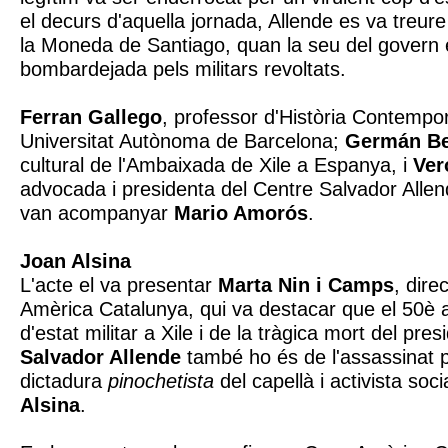
el decurs d'aquella jornada, Allende es va treure
la Moneda de Santiago, quan la seu del govern e
bombardejada pels militars revoltats.
Ferran Gallego
, professor d'Història Contempor
Universitat Autònoma de Barcelona;
Germán Be
cultural de l'Ambaixada de Xile a Espanya, i
Ver
advocada i presidenta del Centre Salvador Alle
van acompanyar
Mario Amorós
.
Joan Alsina
L'acte el va presentar
Marta Nin i Camps
, dire
Amèrica Catalunya, qui va destacar que el 50è a
d'estat militar a Xile i de la tràgica mort del pres
Salvador Allende
també ho és de l'assassinat p
dictadura
pinochetista
del capellà i activista soci
Alsina
.