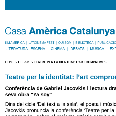
KM AMÈRICA
LATCINEMA FEST
QUI SOM
BIBLIOTECA
PUBLICACI
LITERATURA I ESCENA
CINEMA
DEBATS
MÚSICA
EX
HOME
DEBATS
TEATRE PER LA IDENTITAT: L’ART COMPROMÈS
Teatre per la identitat: l’art compr
Conferència de Gabriel Jacovkis i lectura dr
seva obra "Ya soy"
Dins del cicle ‘Del text a la sala’, el poeta i mús
Jacovkis pronuncia la conferència ‘Teatre per la id