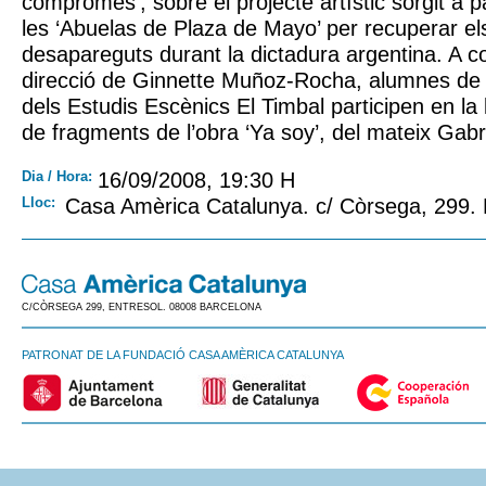
compromès’, sobre el projecte artístic sorgit a par
les ‘Abuelas de Plaza de Mayo’ per recuperar el
desapareguts durant la dictadura argentina. A con
direcció de Ginnette Muñoz-Rocha, alumnes de l’I
dels Estudis Escènics El Timbal participen en la
de fragments de l’obra ‘Ya soy’, del mateix Gabr
Dia / Hora:
16/09/2008, 19:30 H
Lloc:
Casa Amèrica Catalunya. c/ Còrsega, 299.
C/CÒRSEGA 299, ENTRESOL. 08008 BARCELONA
PATRONAT DE LA FUNDACIÓ CASA AMÈRICA CATALUNYA