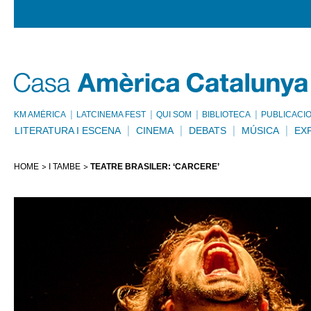
KM AMÈRICA
LATCINEMA FEST
QUI SOM
BIBLIOTECA
PUBLICACI
LITERATURA I ESCENA
CINEMA
DEBATS
MÚSICA
EX
HOME
I TAMBÉ
TEATRE BRASILER: ‘CÁRCERE’