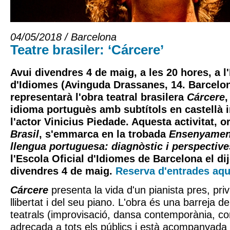
04/05/2018 / Barcelona
Teatre brasiler: ‘Cárcere’
Avui divendres 4 de maig, a les 20 hores, a l
d'Idiomes (Avinguda Drassanes, 14. Barcelon
representarà l'obra teatral brasilera
Cárcere
,
idioma portuguès amb subtítols en castellà i
l'actor Vinicius Piedade. Aquesta activitat, 
Brasil
, s'emmarca en la trobada
Ensenyament 
llengua portuguesa: diagnòstic i perspective
l'Escola Oficial d'Idiomes de Barcelona el dij
divendres 4 de maig.
Reserva d'entrades aqu
Cárcere
presenta la vida d'un pianista pres, pri
llibertat i del seu piano. L'obra és una barreja de
teatrals (improvisació, dansa contemporània, c
adreçada a tots els públics i està acompanyada