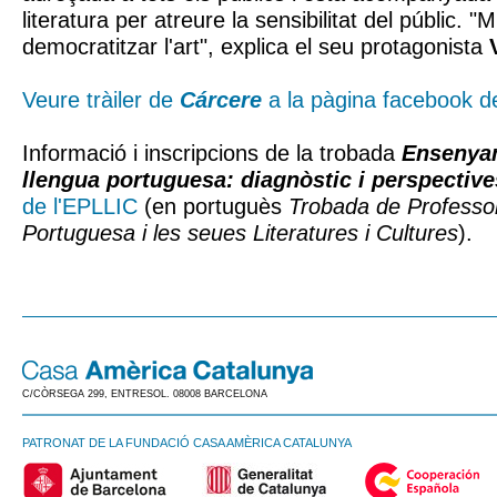
literatura per atreure la sensibilitat del públic. "
democratitzar l'art", explica el seu protagonista
Veure tràiler de
Cárcere
a la pàgina facebook 
Informació i inscripcions de la trobada
Ensenyam
llengua portuguesa: diagnòstic i perspective
de l'EPLLIC
(en portuguès
Trobada de Professo
Portuguesa i les seues Literatures i Cultures
).
C/CÒRSEGA 299, ENTRESOL. 08008 BARCELONA
PATRONAT DE LA FUNDACIÓ CASA AMÈRICA CATALUNYA