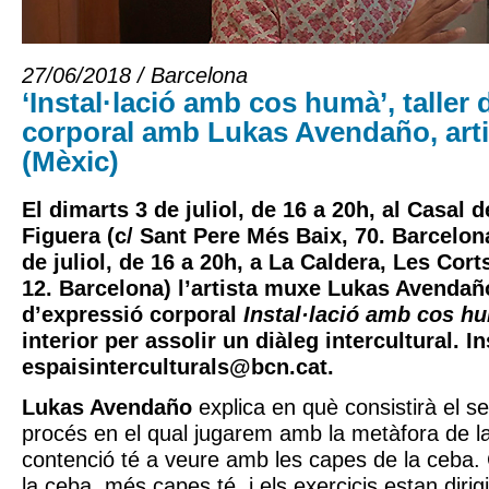
27/06/2018 / Barcelona
‘Instal·lació amb cos humà’, taller
corporal amb Lukas Avendaño, art
(Mèxic)
El dimarts 3 de juliol, de 16 a 20h, al Casal 
Figuera (c/ Sant Pere Més Baix, 70. Barcelona
de juliol, de 16 a 20h, a La Caldera, Les Cort
12. Barcelona) l’artista muxe Lukas Avendaño 
d’expressió corporal
Instal·lació amb cos h
interior per assolir un diàleg intercultural. I
espaisinterculturals@bcn.cat
.
Lukas Avendaño
explica en què consistirà el se
procés en el qual jugarem amb la metàfora de la 
contenció té a veure amb les capes de la ceba
la ceba, més capes té, i els exercicis estan dirigi