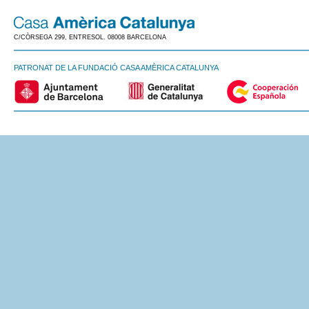
C/CÒRSEGA 299, ENTRESOL. 08008 BARCELONA
PATRONAT DE LA FUNDACIÓ CASA AMÈRICA CATALUNYA