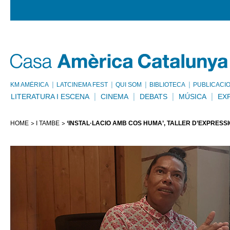
KM AMÈRICA
LATCINEMA FEST
QUI SOM
BIBLIOTECA
PUBLICACI
LITERATURA I ESCENA
CINEMA
DEBATS
MÚSICA
EX
HOME
I TAMBÉ
‘INSTAL·LACIÓ AMB COS HUMÀ’, TALLER D’EXPRES