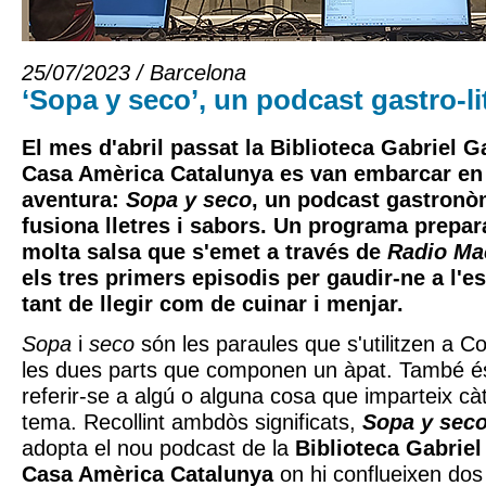
25/07/2023 / Barcelona
‘Sopa y seco’, un podcast gastro-li
El mes d'abril passat la Biblioteca Gabriel G
Casa Amèrica Catalunya es van embarcar en
aventura:
Sopa y seco
, un podcast gastronòmi
fusiona lletres i sabors. Un programa prepara
molta salsa que s'emet a través de
Radio Ma
els tres primers episodis per gaudir-ne a l'est
tant de llegir com de cuinar i menjar.
Sopa
i
seco
són les paraules que s'utilitzen a C
les dues parts que componen un àpat. També é
referir-se a algú o alguna cosa que imparteix c
tema. Recollint ambdòs significats,
Sopa y sec
adopta el nou podcast de la
Biblioteca Gabrie
Casa Amèrica Catalunya
on hi conflueixen dos 