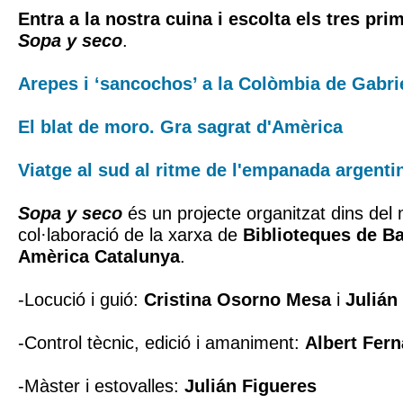
Entra a la nostra cuina i escolta els tres pri
Sopa y seco
.
Arepes i ‘sancochos’ a la Colòmbia de Gabri
El blat de moro. Gra sagrat d'Amèrica
Viatge al sud al ritme de l'empanada argenti
Sopa y seco
és un projecte organitzat dins del
col·laboració de la xarxa de
Biblioteques de B
Amèrica Catalunya
.
-Locució i guió:
Cristina Osorno Mesa
i
Julián
-Control tècnic, edició i amaniment:
Albert Fer
-Màster i estovalles:
Julián Figueres