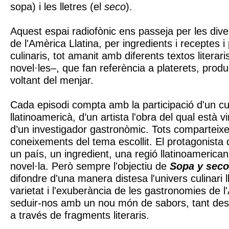
sopa) i les lletres (el
seco
).
Aquest espai radiofònic ens passeja per les div
de l'Amèrica Llatina, per ingredients i receptes 
culinaris, tot amanit amb diferents textos litera
novel·les–, que fan referència a platerets, produ
voltant del menjar.
Cada episodi compta amb la participació d'un cu
llatinoamericà, d’un artista l'obra del qual està v
d’un investigador gastronòmic. Tots comparteixe
coneixements del tema escollit. El protagonista
un país, un ingredient, una regió llatinoamerican
novel·la. Però sempre l'objectiu de
Sopa y seco
difondre d'una manera distesa l'univers culinari l
varietat i l'exuberància de les gastronomies de l'
seduir-nos amb un nou món de sabors, tant des
a través de fragments literaris.