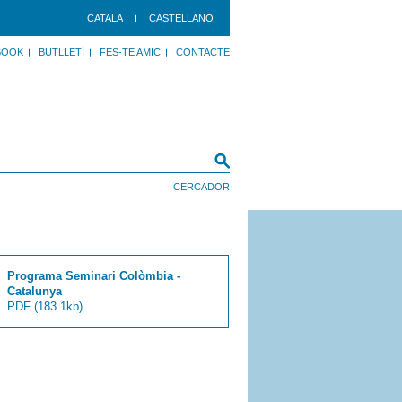
CATALÀ
CASTELLANO
BOOK
BUTLLETÍ
FES-TE AMIC
CONTACTE
Programa Seminari Colòmbia -
Catalunya
PDF
(183.1kb)