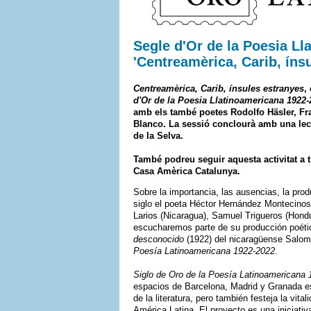
Segle d'Or de la Poesia Ll
'Centreamèrica, Carib, ínsu
Centreamèrica, Carib, ínsules estranyes
,
d'Or de la Poesia Llatinoamericana 1922-
amb els també poetes Rodolfo Häsler, Fra
Blanco. La sessió conclourà amb una lect
de la Selva.
També podreu seguir aquesta activitat a 
Casa Amèrica Catalunya.
Sobre la importancia, las ausencias, la prod
siglo el poeta Héctor Hernández Montecinos
Larios (Nicaragua), Samuel Trigueros (Hond
escucharemos parte de su producción poétic
desconocido
(1922) del nicaragüense Salo
Poesía Latinoamericana 1922-2022
.
Siglo de Oro de la Poesía Latinoamericana
espacios de Barcelona, Madrid y Granada es
de la literatura, pero también festeja la vi
América Latina. El proyecto es una iniciati