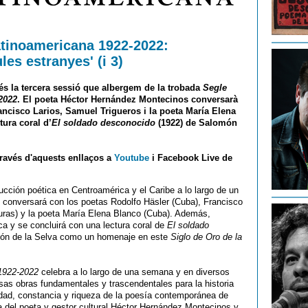
atinoamericana 1922-2022:
les estranyes' (i 3)
 és la tercera sessió que albergem de la trobada
Segle
2022
. El poeta Héctor Hernández Montecinos conversarà
ncisco Larios, Samuel Trigueros i la poeta María Elena
ura coral d’
El soldado desconocido
(1922) de Salomón
través d'aquests enllaços a
Youtube
i Facebook Live de
ucción poética en Centroamérica y el Caribe a lo largo de un
 conversará con los poetas Rodolfo Häsler (Cuba), Francisco
uras) y la poeta María Elena Blanco (Cuba). Además,
a y se concluirá con una lectura coral de
El soldado
món de la Selva como un homenaje en este
Siglo de Oro de la
 1922-2022
celebra a lo largo de una semana y en diversos
as obras fundamentales y trascendentales para la historia
talidad, constancia y riqueza de la poesía contemporánea de
va del poeta y gestor cultural Héctor Hernández Montecinos y