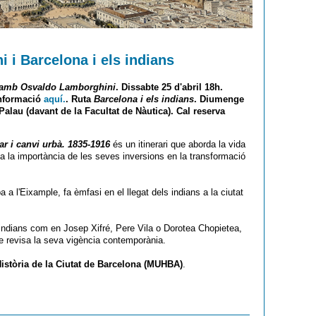
 i Barcelona i els indians
a amb Osvaldo Lamborghini
. Dissabte 25 d'abril 18h.
Informació
aquí.
. Ruta
Barcelona i els indians
. Diumenge
 Palau (davant de la Facultat de Nàutica). Cal reserva
ar i canvi urbà. 1835-1916
és un itinerari que aborda la vida
la la importància de les seves inversions en la transformació
a l'Eixample, fa èmfasi en el llegat dels indians a la ciutat
'indians com en Josep Xifré, Pere Vila o Dorotea Chopietea,
ue revisa la seva vigència contemporània.
istòria de la Ciutat de Barcelona (MUHBA)
.