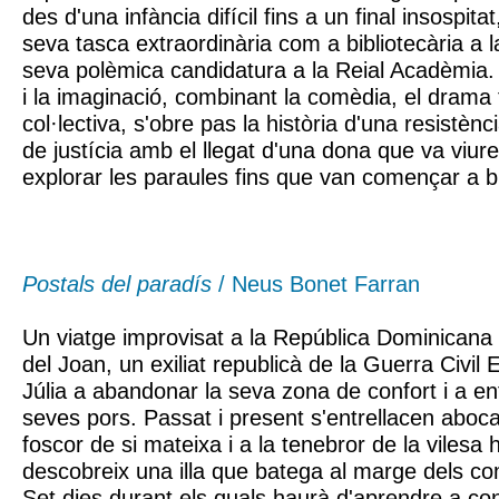
des d'una infància difícil fins a un final insospita
seva tasca extraordinària com a bibliotecària a l
seva polèmica candidatura a la Reial Acadèmia. 
i la imaginació, combinant la comèdia, el drama f
col·lectiva, s'obre pas la història d'una resistèn
de justícia amb el llegat d'una dona que va viure
explorar les paraules fins que van començar a bri
Postals del paradís
/ Neus Bonet Farran
Un viatge improvisat a la República Dominicana 
del Joan, un exiliat republicà de la Guerra Civil 
Júlia a abandonar la seva zona de confort i a en
seves pors. Passat i present s'entrellacen abocan
foscor de si mateixa i a la tenebror de la viles
descobreix una illa que batega al marge dels com
Set dies durant els quals haurà d'aprendre a conf