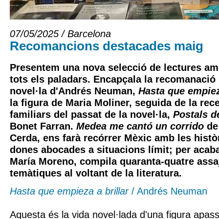
07/05/2025 / Barcelona
Recomancions destacades maig
Presentem una nova selecció de lectures am
tots els paladars. Encapçala la recomanació l
novel·la d'
Andrés Neuman
,
Hasta que empieza
la figura de
Maria Moliner
, seguida de la rec
familiars del passat de la novel·la,
Postals d
Bonet Farran
.
Medea me cantó un corrido
d
Cerda
, ens farà recórrer Mèxic amb les histò
dones abocades a situacions límit; per acab
María Moreno
, compila quaranta-quatre assa
temàtiques al voltant de la literatura.
Hasta que empieza a brillar
/ Andrés Neuman
Aquesta és la vida novel·lada d'una figura apass