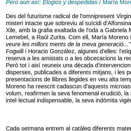
Pero aun así: Elogios y despedidas
/ María Mor
Des del futurisme radical de l'omnipresent Virgin
misteri intacte que sobreviu al suïcidi d'Alfonsin
Xile, amb la grafia exaltada de l'oda a Gabriela 
Lemebel, a Raúl Zurita. Com ell, María Moreno t
veure les millors ments de la meva generació..."
Fogwill i Horacio González, algunes d'elles: l'eti
reserva a les amistats o a les obcecacions la red
Però tot i així reuneix una dècada d'intervencion
disperses, publicades a diferents mitjans, i les 
presentacions de llibres llegides en veu alta te
Moreno ha reescrit cadascun d'aquests microass
volum, reafirmen la seva fenomenal erudició, la 
intel·lectual indispensable, la seva indòmita vigè
Cada setmana entrem al catàleg diferents mate