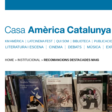
KM AMÈRICA
LATCINEMA FEST
QUI SOM
BIBLIOTECA
PUBLICACI
LITERATURA I ESCENA
CINEMA
DEBATS
MÚSICA
EX
HOME
INSTITUCIONAL
RECOMANCIONS DESTACADES MAIG