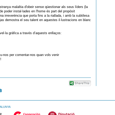
tranya malaltia d'obeir sense qüestionar als seus líders (la
de poder instal·lades en l'home és part del propòsit
a irreverència que porta fins a la riallada, i amb la subtilesa
ojas demostra el seu talent en aquestes il·lustracions en blanc
ovel·la gràfica a través d’aquests enllaços:
criu-nos per comentar-nos quan vols venir
!
TALUNYA