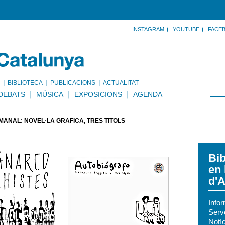
INSTAGRAM
YOUTUBE
FACE
BIBLIOTECA
PUBLICACIONS
ACTUALITAT
DEBATS
MÚSICA
EXPOSICIONS
AGENDA
ANAL: NOVEL·LA GRÀFICA, TRES TÍTOLS
Bib
en 
d'A
Info
Serv
Notíc