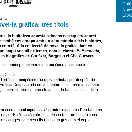
Catà
Nove
Llibr
lunya
l·la gràfica, tres títols
tracta la biblioteca aquesta setmana destaquem aquest
ue també ens apropa amb un altra mirada a fets històrics,
ntreté. A la col·lecció de novel·la gràfica, tant en
 un ampli ventall de temes, com el clàssic
El Eternauta
,
les biografies de Cortázar, Borges o el Che Guevara.
electrònic per animar-vos a conèixer la col·lecció:
ta Cercós
 històries i peripècies d'una jove artista que, després de
eva vida.Desadaptada del seu entorn, s'enfronta a hilarants
, mentre es retroba amb els amics, la família i l'ofici de la
historieta autobiogràfica. Una autobiografia és l'artefacte en
rsonatge. En Autobiógrafo hi ha dos autors, no hi ha alguna
personatges no tenen ulls i hi ha un gos amb el cap a