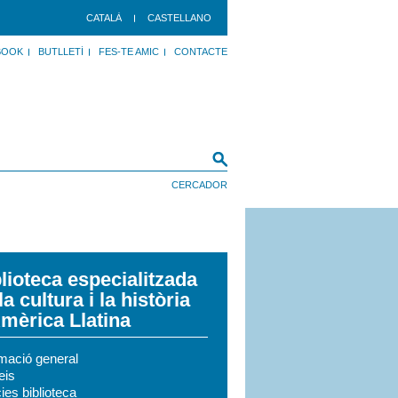
CATALÀ
CASTELLANO
BOOK
BUTLLETÍ
FES-TE AMIC
CONTACTE
lioteca especialitzada
la cultura i la història
mèrica Llatina
rmació general
eis
ies biblioteca