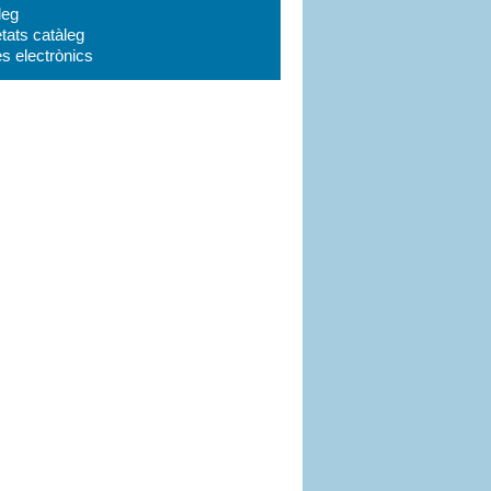
leg
tats catàleg
es electrònics