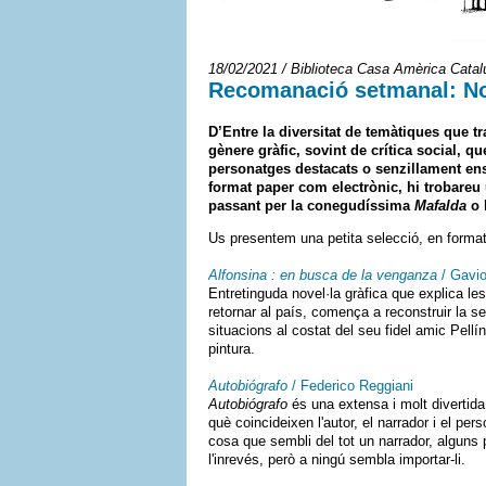
18/02/2021 / Biblioteca Casa Amèrica Cata
Recomanació setmanal: Nove
D’Entre la diversitat de temàtiques que 
gènere gràfic, sovint de crítica social, q
personatges destacats o senzillament ens e
format paper com electrònic, hi trobareu
passant per la conegudíssima
Mafalda
o 
Us presentem una petita selecció, en format 
Alfonsina : en busca de la venganza
/ Gavio
Entretinguda novel·la gràfica que explica les
retornar al país, comença a reconstruir la s
situacions al costat del seu fidel amic Pellín
pintura.
Autobiógrafo
/ Federico Reggiani
Autobiógrafo
és una extensa i molt divertida 
què coincideixen l'autor, el narrador i el pe
cosa que sembli del tot un narrador, alguns 
l'inrevés, però a ningú sembla importar-li.