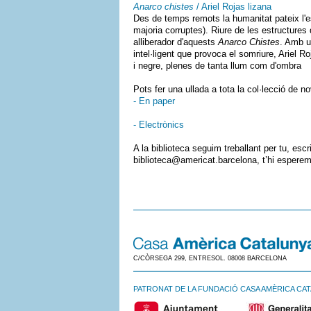
Anarco chistes
/ Ariel Rojas lizana
Des de temps remots la humanitat pateix l'es
majoria corruptes). Riure de les estructures 
alliberador d'aquests
Anarco Chistes
. Amb un
intel·ligent que provoca el somriure, Ariel R
i negre, plenes de tanta llum com d'ombra
Pots fer una ullada a tota la col·lecció de n
- En paper
- Electrònics
A la biblioteca seguim treballant per tu, es
biblioteca@americat.barcelona, t’hi esperem
C/CÒRSEGA 299, ENTRESOL. 08008 BARCELONA
PATRONAT DE LA FUNDACIÓ CASA AMÈRICA CA