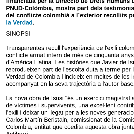
financiada per la Direcció de Drets Humans d
PNUD-Colòmbia, mostra part dels testimonis
del conflicte colombià a l’exterior recollits p
la Verdad
.
SINOPSI
Transparentes recull l'experiència de l'exili colo
conflicte armat intern de més de cinquanta anys
d'Amèrica Llatina. Les històries que Javier de Is
reprodueixen part de l'escolta duta a terme per 
Verdad de Colombia i incideix en moltes de les 
acompanyat en la seva trajectòria a l'autor basc
La nova obra de Isusi "és un exercici magistral al
de víctimes i supervivents, una excel·lent contr
l'exili i deixar un llegat per a les noves generac
Carlos Martín Beristain, comissionat de la Comi
Colombia, entitat que coedita aquesta obra jun