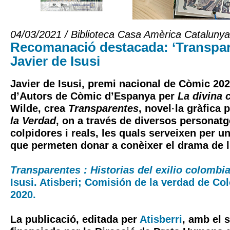
04/03/2021 / Biblioteca Casa Amèrica Catalunya
Recomanació destacada: ‘Transpar
Javier de Isusi
Javier de Isusi, premi nacional de Còmic 202
d’Autors de Còmic d’Espanya per
La divina
Wilde, crea
Transparentes
, novel·la gràfica 
la Verdad
, on a través de diversos personatg
colpidores i reals, les quals serveixen per un
que permeten donar a conèixer el drama de l’
Transparentes : Historias del exilio colombi
Isusi. Atisberi; Comisión de la verdad de Co
2020.
La publicació, editada per
Atisberri
, amb el s