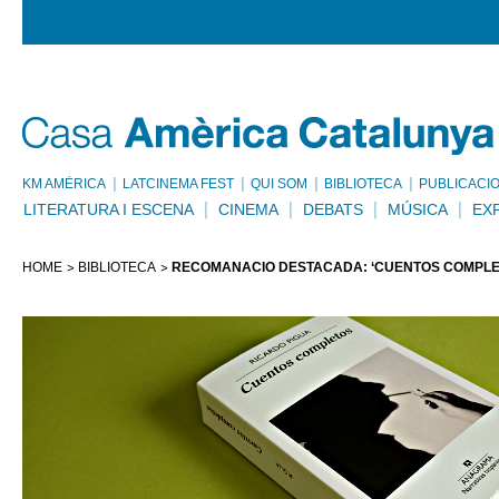
KM AMÈRICA
LATCINEMA FEST
QUI SOM
BIBLIOTECA
PUBLICACI
LITERATURA I ESCENA
CINEMA
DEBATS
MÚSICA
EX
HOME
BIBLIOTECA
RECOMANACIÓ DESTACADA: ‘CUENTOS COMPLET