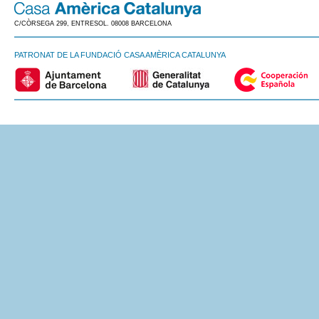
C/CÒRSEGA 299, ENTRESOL. 08008 BARCELONA
PATRONAT DE LA FUNDACIÓ CASA AMÈRICA CATALUNYA