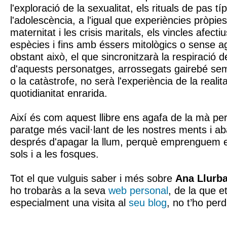
l'exploració de la sexualitat, els rituals de pas tí
l'adolescència, a l'igual que experiències pròpie
maternitat i les crisis maritals, els vincles afect
espècies i fins amb éssers mitològics o sense 
obstant això, el que sincronitzarà la respiració d
d'aquests personatges, arrossegats gairebé se
o la catàstrofe, no serà l'experiència de la realit
quotidianitat enrarida.
Així és com aquest llibre ens agafa de la mà per 
paratge més vacil·lant de les nostres ments i a
després d'apagar la llum, perquè emprenguem e
sols i a les fosques.
Tot el que vulguis saber i més sobre
Ana Llurb
ho trobaràs a la seva
web personal
, de la que 
especialment una visita al
seu blog
, no t’ho perd