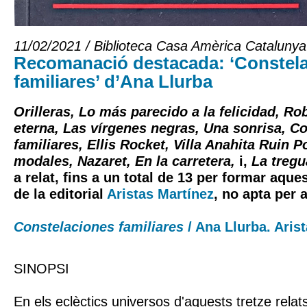
11/02/2021 / Biblioteca Casa Amèrica Catalunya
Recomanació destacada: ‘Constel
familiares’ d’Ana Llurba
Orilleras, Lo más parecido a la felicidad, Ro
eterna, Las vírgenes negras, Una sonrisa, C
familiares, Ellis Rocket, Villa Anahita Ruin 
modales, Nazaret, En la carretera,
i,
La tregu
a relat, fins a un total de 13 per formar aque
de la editorial
Aristas Martínez
, no apta per 
Constelaciones familiares
/ Ana Llurba. Aris
SINOPSI
En els eclèctics universos d'aquests tretze relat