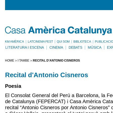
KM AMÈRICA
LATCINEMA FEST
QUI SOM
BIBLIOTECA
PUBLICACI
LITERATURA I ESCENA
CINEMA
DEBATS
MÚSICA
EX
HOME
I TAMBÉ
RECITAL D'ANTONIO CISNEROS
Recital d'Antonio Cisneros
Poesia
El Consolat General del Perú a Barcelona, la F
de Catalunya (FEPERCAT) i Casa Amèrica Catal
recital “Antonio Cisneros por Antonio Cisneros