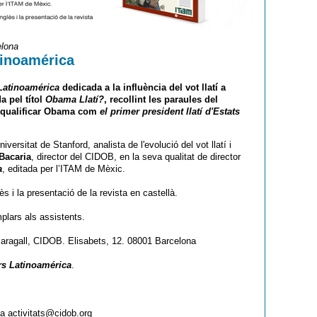
elona
tinoamérica
 Latinoamérica
dedicada a la influència del vot llatí a
a pel títol
Obama Llatí?
, recollint les paraules del
va qualificar Obama com
el primer president llatí d'Estats
niversitat de Stanford, analista de l'evolució del vot llatí i
Bacaria
, director del CIDOB, en la seva qualitat de director
a
, editada per l’ITAM de Mèxic.
s i la presentació de la revista en castellà.
mplars als assistents.
Maragall, CIDOB. Elisabets, 12. 08001 Barcelona
rs Latinoamérica
.
 a activitats@cidob.org