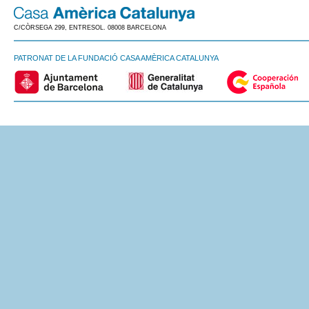
C/CÒRSEGA 299, ENTRESOL. 08008 BARCELONA
PATRONAT DE LA FUNDACIÓ CASA AMÈRICA CATALUNYA