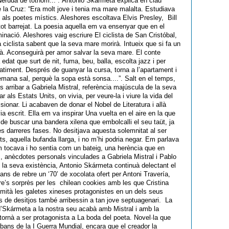
 Neruda de tothom...”. Antonio Skármeta explicà en clau
la Cruz: “Era molt jove i tenia ma mare malalta. Estudiava
i als poetes místics. Aleshores escoltava Elvis Presley, Bill
ot barrejat. La poesia aquella em va ensenyar que en el
inació. Aleshores vaig escriure El ciclista de San Cristóbal,
a ciclista sabent que la seva mare morirà. Intueix que si fa un
à. Aconseguirà per amor salvar la seva mare. El conte
 edat que surt de nit, fuma, beu, balla, escolta jazz i per
atiment. Després de guanyar la cursa, torna a l’apartament i
ana sal, perquè la sopa està sonsa....”. Salt en el temps,
ns arribar a Gabriela Mistral, referència majúscula de la seva
ar als Estats Units, on vivia, per veure-la i viure la vida del
sionar. Li acabaven de donar el Nobel de Literatura i allà
ia escrit. Ella em va inspirar Una vuelta en el aire en la que
de buscar una bandera xilena que embolcalli el seu taüt, ja
es darreres fases. No desitjava aquesta solemnitat al ser
ts, aquella bufanda llarga, i no m’hi podria negar. Em parlava
 tocava i ho sentia com un bateig, una herència que en
s, anècdotes personals vinculades a Gabriela Mistral i Pablo
 la seva existència, Antonio Skármeta continuà delectant el
ns de rebre un ‘70’ de xocolata ofert per Antoni Travería,
ure’s sorprès per les chilean cookies amb les que Cristina
imità les galetes xineses protagonistes en un dels seus
s de desitjos també arribessin a tan jove septuagenari. La
 d’Skármeta a la nostra seu acabà amb Mistral i amb la
tornà a ser protagonista a La boda del poeta. Novel·la que
bans de la I Guerra Mundial, encara que el creador la