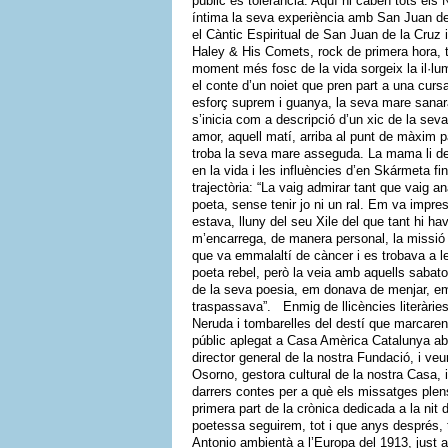
públic és tolerància. Aquí hi caben tots els
íntima la seva experiència amb San Juan de 
el Càntic Espiritual de San Juan de la Cruz 
Haley & His Comets, rock de primera hora, t
moment més fosc de la vida sorgeix la il·lum
el conte d’un noiet que pren part a una curs
esforç suprem i guanya, la seva mare sanar
s’inicia com a descripció d’un xic de la seva
amor, aquell matí, arriba al punt de màxim p
troba la seva mare asseguda. La mama li dem
en la vida i les influències d’en Skármeta fi
trajectòria: “La vaig admirar tant que vaig an
poeta, sense tenir jo ni un ral. Em va impres
estava, lluny del seu Xile del que tant hi hav
m’encarrega, de manera personal, la missió 
que va emmalaltí de càncer i es trobava a l
poeta rebel, però la veia amb aquells sabato
de la seva poesia, em donava de menjar, em
traspassava”. Enmig de llicències literàrie
Neruda i tombarelles del destí que marcaren
públic aplegat a Casa Amèrica Catalunya aba
director general de la nostra Fundació, i ve
Osorno, gestora cultural de la nostra Casa, 
darrers contes per a què els missatges plen
primera part de la crònica dedicada a la nit
poetessa seguirem, tot i que anys després, 
Antonio ambientà a l’Europa del 1913, just a