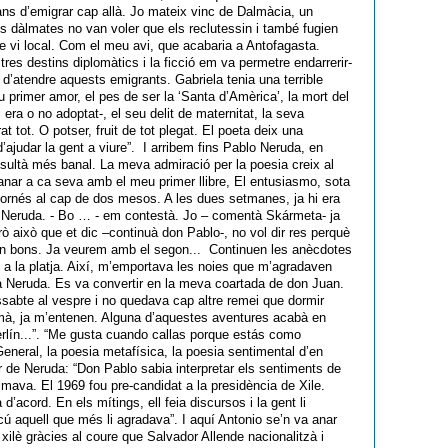
ns d’emigrar cap allà. Jo mateix vinc de Dalmàcia, un
es dàlmates no van voler que els reclutessin i també fugien
de vi local. Com el meu avi, que acabaria a Antofagasta.
altres destins diplomàtics i la ficció em va permetre endarrerir-
d’atendre aquests emigrants. Gabriela tenia una terrible
eu primer amor, el pes de ser la ‘Santa d’Amèrica’, la mort del
era o no adoptat-, el seu delit de maternitat, la seva
at tot. O potser, fruit de tot plegat. El poeta deix una
ajudar la gent a viure”. I arribem fins Pablo Neruda, en
 resultà més banal. La meva admiració per la poesia creix al
anar a ca seva amb el meu primer llibre, El entusiasmo, sota
 tornés al cap de dos mesos. A les dues setmanes, ja hi era
tar Neruda. - Bo … - em contestà. Jo – comentà Skármeta- ja
erò això que et dic –continuà don Pablo-, no vol dir res perquè
s son bons. Ja veurem amb el segon... Continuen les anècdotes
a la platja. Així, m’emportava les noies que m’agradaven
ria Neruda. Es va convertir en la meva coartada de don Juan.
ssabte al vespre i no quedava cap altre remei que dormir
emà, ja m’entenen. Alguna d’aquestes aventures acabà en
erlín...”. “Me gusta cuando callas porque estás como
eneral, la poesia metafísica, la poesia sentimental d’en
er de Neruda: “Don Pablo sabia interpretar els sentiments de
timava. El 1969 fou pre-candidat a la presidència de Xile.
acord. En els mítings, ell feia discursos i la gent li
 aquell que més li agradava”. I aquí Antonio se’n va anar
 xilè gràcies al coure que Salvador Allende nacionalitzà i