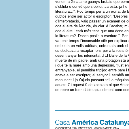
venem a Xina amb guanys brutals que permetr
s’oblida o convé que s’oblidi. Ja està, ja h
literatura…”. Poc temps per a un exiliat de l
dubtós entre ser actor o escriptor: “Després
d’Interpretació, vaig passar un examen de 
oda al aire de Neruda, és clar. A l’acabar, 
oda al aire i està més tens que una dona enm
la literatura?. Doncs posi’s a escriure.”. P
va tenir temps l’incansable xilè per explicar 
embotits en vells edificis, enfrontats amb e
es dedicava a recaptar fons per a la resistèn
desentranyar les interioritat d’El Baile de la
muerte de mi padre, amb una protagonista ad
i que té la mare amb una depressió, “just en
entranyable, el penúltim tripijoc entre pare i
anava a ser escriptor, al senyor li semblà u
manuscrit i jo t’ajudo passant-te’l a màqui
aquest 7 i aquest 0 de xocolata al que Anton
de rebre un formidable aplaudiment com c
C/CÒRSEGA 299, ENTRESOL. 08008 BARCELONA