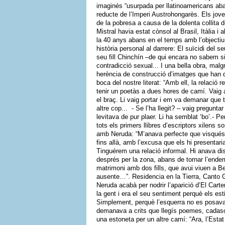
imaginés “usurpada per llatinoamericans aba
reducte de l’Imperi Austrohongarès. Els jov
de la pobresa a causa de la dolenta collita 
Mistral havia estat cònsol al Brasil, Itàlia i 
la 40 anys abans en el temps amb l’objectiu 
història personal al darrere: El suïcidi del s
seu fill Chinchín –de qui encara no sabem si 
contradicció sexual... I una bella obra, malgr
herència de construcció d’imatges que han d’
boca del nostre literat: “Amb ell, la relació
tenir un poetàs a dues hores de camí. Vaig 
el braç. Li vaig portar i em va demanar que
altre cop... - Se l’ha llegit? – vaig pregun
levitava de pur plaer. Li ha semblat ‘bo’.- P
tots els primers llibres d’escriptors xilen
amb Neruda: “M’anava perfecte que visqués 
fins allà, amb l’excusa que els hi presenta
Tinguérem una relació informal. Hi anava di
després per la zona, abans de tornar l’end
matrimoni amb dos fills, que avui viuen a B
ausente…”. Residencia en la Tierra, Canto G
Neruda acabà per nodrir l’aparició d’El Cart
la gent i era el seu sentiment perquè els es
Simplement, perquè l’esquerra no es posava d’
demanava a crits que llegís poemes, cadascú
una estoneta per un altre camí: “Ara, l’Estat