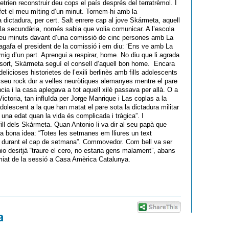
ien reconstruir deu cops el país després del terratrèmol. I
e fet el meu míting d’un minut. Tornem-hi amb la
a dictadura, per cert. Salt enrere cap al jove Skármeta, aquell
 la secundària, només sabia que volia comunicar. A l’escola
deu minuts davant d’una comissió de cinc persones amb La
m’agafa el president de la comissió i em diu: ‘Ens ve amb La
ig d’un part. Aprengui a respirar, home. No diu que li agrada
er sort, Skármeta seguí el consell d’aquell bon home. Encara
delicioses historietes de l’exili berlinès amb fills adolescents
l seu rock dur a velles neuròtiques alemanyes mentre el pare
cia i la casa aplegava a tot aquell xilè passava per allà. O a
 Victoria, tan influïda per Jorge Manrique i Las coplas a la
olescent a la que han matat el pare sota la dictadura militar
 una edat quan la vida és complicada i tràgica”. I
 fill dels Skármeta. Quan Antonio li va dir al seu papà que
na bona idea: “Totes les setmanes em lliures un text
na durant el cap de setmana”. Commovedor. Com bell va ser
io desitjà “traure el cero, no estaria gens malament”, abans
omiat de la sessió a Casa Amèrica Catalunya.