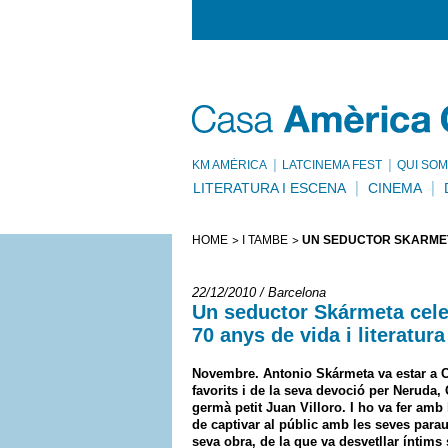
KM AMÈRICA
LATCINEMA FEST
QUI SOM
LITERATURA I ESCENA
CINEMA
HOME
I TAMBÉ
UN SEDUCTOR SKÁRMETA
22/12/2010 / Barcelona
Un seductor Skármeta cele
70 anys de vida i literatura
Novembre. Antonio Skármeta va estar a C
favorits i de la seva devoció per Neruda,
germà petit Juan Villoro. I ho va fer amb 
de captivar al públic amb les seves parau
seva obra, de la que va desvetllar íntim