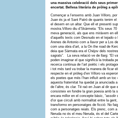
una massiva celebració dels seus primers
encertat. Bellesa literària de pròleg a epíl
Començar a l’ensems amb Juan Villoro, por mol
Juan és ja el Sant Patró de quants tenim el
el desem en un altar. Que ell et presenti sup
mostra.Villoro diu d’Skármeta: “Els seus 70
meva generació, als que ens miràvem en ell 
d’aquells texts com Desnudo en el tejado o E
Arenes de Antonio com a llavor per a Los de
com una obra d’art, a la On the road de Ker
deia que Sàrmata era el Chéjov dels nostres
sagrats”. La seva relació ve de llarg: “El v
poden imaginar el que significà la trobada 
recerca continua de l’art poètic i els protag
i tot més tard va trobar la manera de ficar e
respecte en el pròleg d’en Villoro va esper
els poetes que més l’han influït amb un toc 
aquesta fraternitat ha quedat ja anunciada
de l’altre, és clar. Té raó en Juan al dir que
consisteix en fondre la gran poesia amb la su
encara millor en el concepte bàsic, “assoli
d’or que circuli amb normalitat entre la gent
transformo en personatges de ficció. No faig
com a personatges reials. Els prenc, com a 
Neruda no és el meu Neruda, és el del Carte