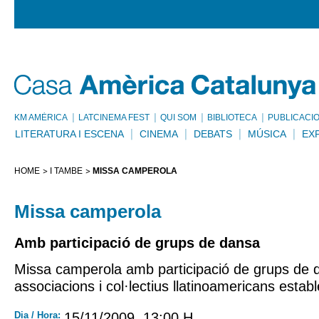
KM AMÈRICA
LATCINEMA FEST
QUI SOM
BIBLIOTECA
PUBLICACI
LITERATURA I ESCENA
CINEMA
DEBATS
MÚSICA
EX
HOME
I TAMBÉ
MISSA CAMPEROLA
Missa camperola
Amb participació de grups de dansa
Missa camperola amb participació de grups de 
associacions i col·lectius llatinoamericans estab
Dia / Hora:
15/11/2009, 13:00 H