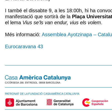
I també el dissabte 9, a les 18:00h, hi ha conv
manifestació que sortirà de la
Plaça Universita
el lema
Vius se’ls van endur, vius els volem
.
Més informació:
Assemblea Ayotzinapa – Catal
Eurocaravana 43
C/CÒRSEGA 299, ENTRESOL. 08008 BARCELONA
PATRONAT DE LA FUNDACIÓ CASA AMÈRICA CATALUNYA