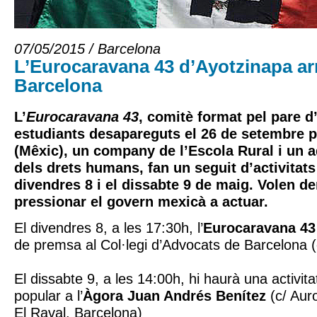
07/05/2015 / Barcelona
L’Eurocaravana 43 d’Ayotzinapa ar
Barcelona
L’
Eurocaravana 43
, comitè format pel pare d
estudiants desapareguts el 26 de setembre p
(Mêxic), un company de l’Escola Rural i un 
dels drets humans, fan un seguit d’activitats
divendres 8 i el dissabte 9 de maig. Volen den
pressionar el govern mexicà a actuar.
El divendres 8, a les 17:30h, l’
Eurocaravana 43
de premsa al Col·legi d’Advocats de Barcelona (
El dissabte 9, a les 14:00h, hi haurà una activitat
popular a l’
Àgora Juan Andrés Benítez
(c/ Aur
El Raval. Barcelona)