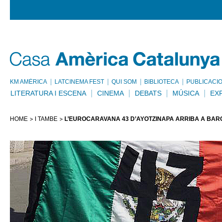
KM AMÈRICA
LATCINEMA FEST
QUI SOM
BIBLIOTECA
PUBLICACI
LITERATURA I ESCENA
CINEMA
DEBATS
MÚSICA
EX
HOME
I TAMBÉ
L’EUROCARAVANA 43 D’AYOTZINAPA ARRIBA A BA