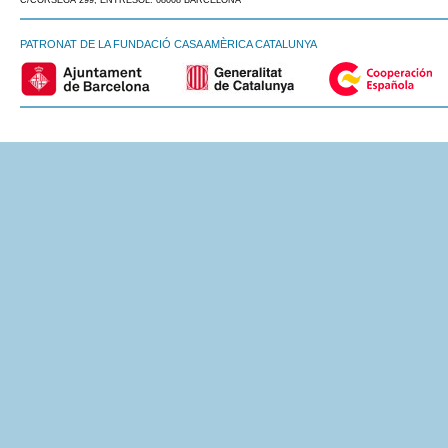
C/CÒRSEGA 299, ENTRESOL. 08008 BARCELONA
PATRONAT DE LA FUNDACIÓ CASA AMÈRICA CATALUNYA