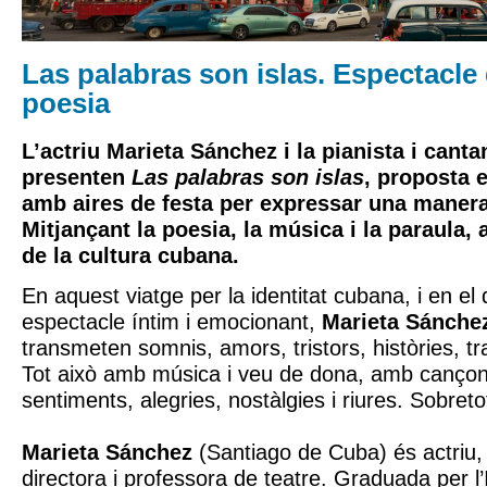
Las palabras son islas. Espectacle
poesia
L’actriu Marieta Sánchez i la pianista i canta
presenten
Las palabras son islas
, proposta 
amb aires de festa per expressar una manera 
Mitjançant la poesia, la música i la paraula, 
de la cultura cubana.
En aquest viatge per la identitat cubana, i en el
espectacle íntim i emocionant,
Marieta Sánche
transmeten somnis, amors, tristors, històries, trad
Tot això amb música i veu de dona, amb cançon
sentiments, alegries, nostàlgies i riures. Sobretot
Marieta Sánchez
(Santiago de Cuba) és actriu, 
directora i professora de teatre. Graduada per l’