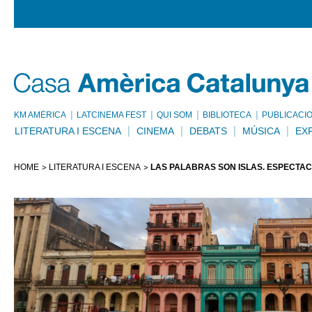
KM AMÈRICA
LATCINEMA FEST
QUI SOM
BIBLIOTECA
PUBLICACI
LITERATURA I ESCENA
CINEMA
DEBATS
MÚSICA
EX
HOME
LITERATURA I ESCENA
LAS PALABRAS SON ISLAS. ESPECTACL